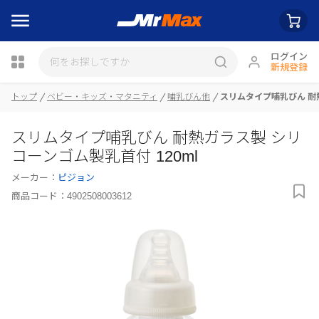
ログイン
新規登録
トップ
ベビー・キッズ・マタニティ
哺乳びん他
スリムタイプ哺乳びん 耐熱
スリムタイプ哺乳びん 耐熱ガラス製 シリ
瓶詰
コーンゴム製乳首付 120ml
メーカー：
ピジョン
商品コード：
4902508003612