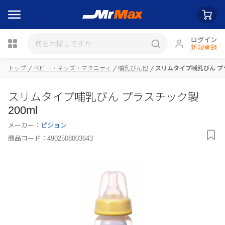
ログイン
新規登録
瓶詰
トップ
ベビー・キッズ・マタニティ
哺乳びん他
スリムタイプ哺乳びん プラ
スリムタイプ哺乳びん プラスチック製
200ml
メーカー：
ピジョン
商品コード：
4902508003643