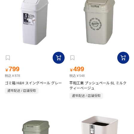
799
499
￥
￥
税込￥878
税込￥548
ゴミ箱 H&H スイングペール グレー
平和工業 プッシュペール 6L ミルク
ティーベージュ
通常配送 / 店舗受取
通常配送 / 店舗受取