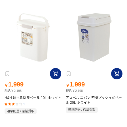
1,999
1,999
￥
￥
税込￥2,198
税込￥2,198
H&H 運べる防臭ペール 10L ホワイト
アスベル エバン 密閉プッシュ式ペー
ル 20L ホワイト
1
通常配送 / 店舗受取
通常配送 / 店舗受取