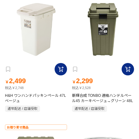
2,499
2,299
￥
￥
税込￥2,748
税込￥2,528
H&H ワンハンドパッキンペール 47L
新輝合成 TONBO 連結ハンドルペー
ベージュ
ル45 カーキベージュ→グリーン 48L
通常配送 / 店舗受取
通常配送 / 店舗受取
お取り寄せ商品