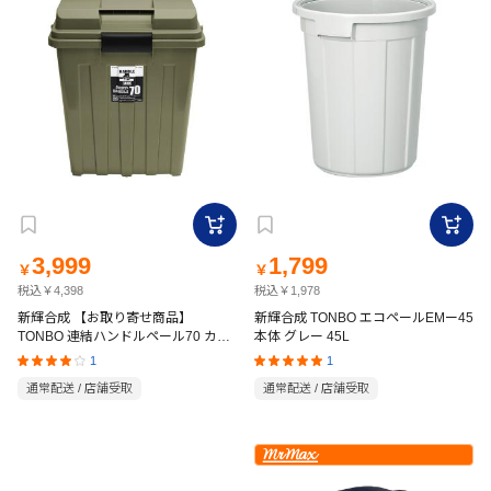
3,999
1,799
￥
￥
税込￥4,398
税込￥1,978
新輝合成 【お取り寄せ商品】
新輝合成 TONBO エコペールEMー45
TONBO 連結ハンドルペール70 カー
本体 グレー 45L
キグリーン 76L
1
1
通常配送 / 店舗受取
通常配送 / 店舗受取