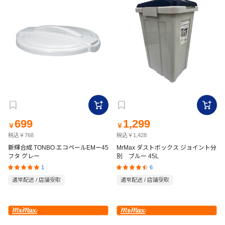
699
1,299
￥
￥
税込￥768
税込￥1,428
新輝合成 TONBO エコペールEMー45
MrMax ダストボックス ジョイント分
フタ グレー
別 ブルー 45L
1
6
通常配送 / 店舗受取
通常配送 / 店舗受取