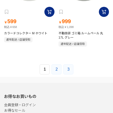
599
999
￥
￥
税込￥658
税込￥1,098
カラードコレクター M ホワイト
不動技研 ゴミ箱 ルームペール 丸
17L グレー
通常配送 / 店舗受取
通常配送 / 店舗受取
1
2
3
お得なお買いもの
会員登録・ログイン
お得なセール