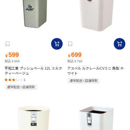
599
699
￥
￥
税込￥658
税込￥768
平和工業 プッシュペール 12L ミルク
アスベル ルクレールCVミニ 角型 ホ
ティーベージュ
ワイト
1
通常配送 / 店舗受取
通常配送 / 店舗受取