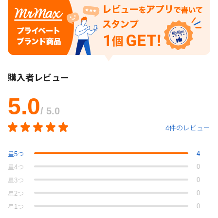
購入者レビュー
5.0
/ 5.0
4件のレビュー
4
星
5
つ
0
星
4
つ
0
星
3
つ
0
星
2
つ
0
星
1
つ