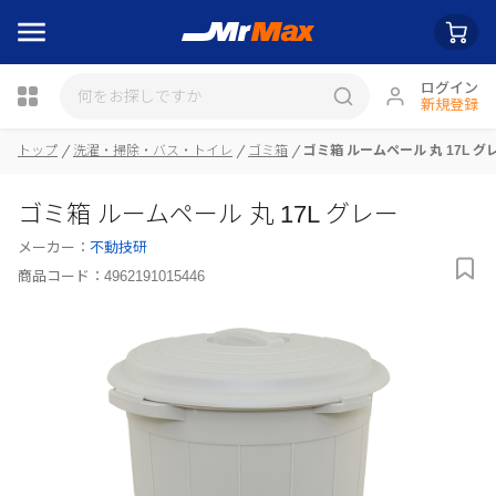
ログイン
新規登録
瓶詰
トップ
洗濯・掃除・バス・トイレ
ゴミ箱
ゴミ箱 ルームペール 丸 17L グ
ゴミ箱 ルームペール 丸 17L グレー
メーカー：
不動技研
商品コード：
4962191015446