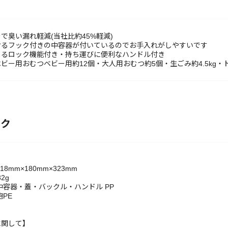
で臭い漏れ軽減(当社比約45%軽減)
けるフック付きの中容器が付いているのでお手入れがしやすいです
まるロック機能付き・持ち運びに便利なハンドル付き
ビー用おむつベビー用約12個・大人用おむつ約5個・生ごみ約4.5kg・ド
ック
8mm×180mm×323mm
2g
中容器・蓋・バックル・ハンドル PP
砲PE
に関して】