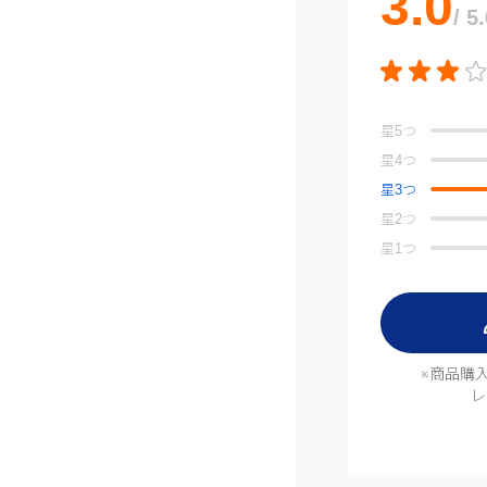
3.0
/ 5
星
5
つ
星
4
つ
星
3
つ
星
2
つ
星
1
つ
※商品購
レ