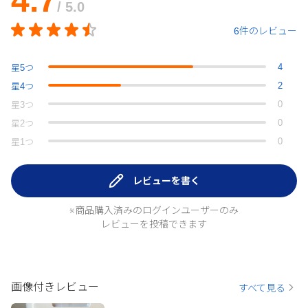
4.7
/ 5.0
6件のレビュー
4
星
5
つ
2
星
4
つ
0
星
3
つ
0
星
2
つ
0
星
1
つ
レビューを書く
※商品購入済みのログインユーザーのみ
レビューを投稿できます
画像付きレビュー
すべて見る