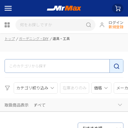
ログイン
新規登録
瓶詰
トップ
ガーデニング・DIY
道具・工具
カテゴリ絞り込み
在庫ありのみ
価格
メー
取扱商品表示
すべて