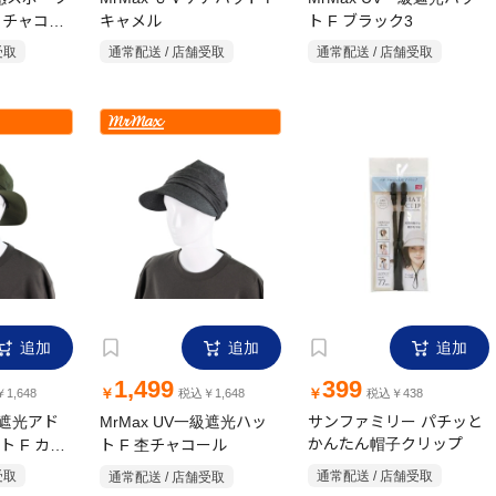
 チャコー
キャメル
ト F ブラック3
受取
通常配送 / 店舗受取
通常配送 / 店舗受取
追加
追加
追加
1,499
399
￥
￥
1,648
税込￥1,648
税込￥438
級遮光アド
MrMax UV一級遮光ハッ
サンファミリー パチッと
 F カー
ト F 杢チャコール
かんたん帽子クリップ
受取
通常配送 / 店舗受取
通常配送 / 店舗受取