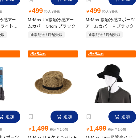
499
499
￥
￥
8
税込￥548
税込￥548
触冷感アー
MrMax UV接触冷感アー
MrMax 接触冷感スポーツ
m ライトグ
ムカバー 54cm ブラック
アームカバー F ブラック
受取
通常配送 / 店舗受取
通常配送 / 店舗受取
追加
追加
追加
1,499
1,499
￥
￥
8
税込￥1,648
税込￥1,648
冷感スポーツ
MrMax ＵＶケアハット F
MrMax UV一級遮光ハッ