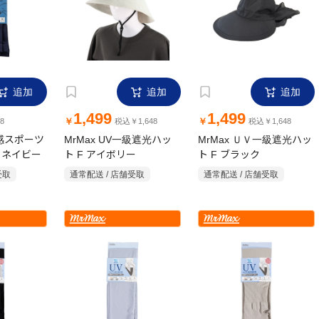
追加
追加
追加
1,499
1,499
￥
￥
8
税込￥1,648
税込￥1,648
冷感スポーツ
MrMax UV一級遮光ハッ
MrMax ＵＶ一級遮光ハッ
 ネイビー
ト F アイボリー
ト F ブラック
受取
通常配送 / 店舗受取
通常配送 / 店舗受取