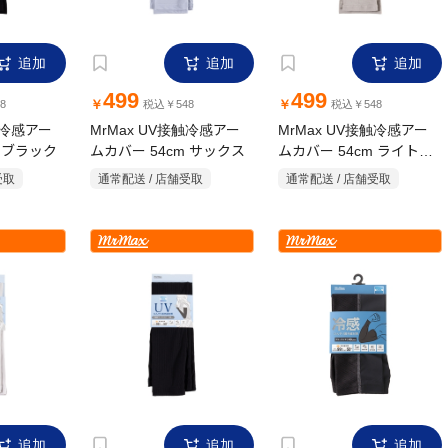
追加
追加
追加
499
499
￥
￥
8
税込￥548
税込￥548
触冷感アー
MrMax UV接触冷感アー
MrMax UV接触冷感アー
m ブラック
ムカバー 54cm サックス
ムカバー 54cm ライトグ
レー
受取
通常配送 / 店舗受取
通常配送 / 店舗受取
追加
追加
追加