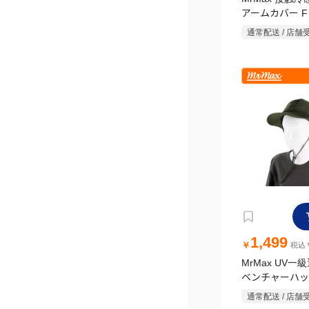
アームカバー F
ルグレー
通常配送 / 店舗
1,499
￥
税込￥
MrMax UV一
ベンチャーハット
キ
通常配送 / 店舗