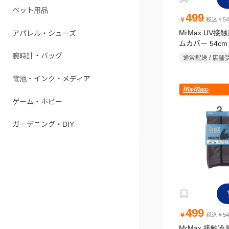
ペット用品
499
￥
税込￥54
アパレル・シューズ
MrMax UV接
ムカバー 54c
レー
腕時計・バッグ
通常配送 / 店舗
電池・インク・メディア
ゲーム・ホビー
ガーデニング・DIY
499
￥
税込￥54
MrMax 接触