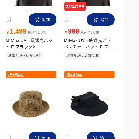
追加
追加
1,499
999
￥
￥
税込￥1,648
税込￥1,098
MrMax UV一級遮光ハッ
MrMax UV一級遮光アド
ト F ブラック2
ベンチャーハット F ブラ
ック
通常配送 / 店舗受取
通常配送 / 店舗受取
追加
追加