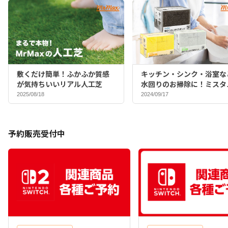
敷くだけ簡単！ふかふか質感
キッチン・シンク・浴室な
が気持ちいいリアル人工芝
水回りのお掃除に！ミスタ
マックスバイヤーおすすめ
2025/08/18
2024/09/17
ポンジ♪
予約販売受付中