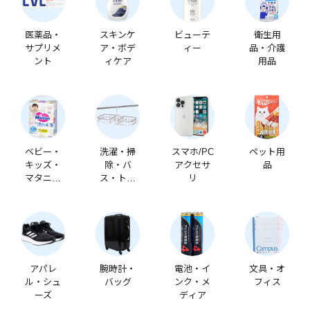
医薬品・
スキンケ
ビューテ
衛生用
サプリメ
ア・ボデ
ィー
品・介護
ント
ィケア
用品
ベビー・
洗濯・掃
スマホ/PC
ペット用
キッズ・
除・バ
アクセサ
品
マタニテ
ス・トイ
リ
ィ
レ
アパレ
腕時計・
電池・イ
文具・オ
ル・シュ
バッグ
ンク・メ
フィス
ーズ
ディア