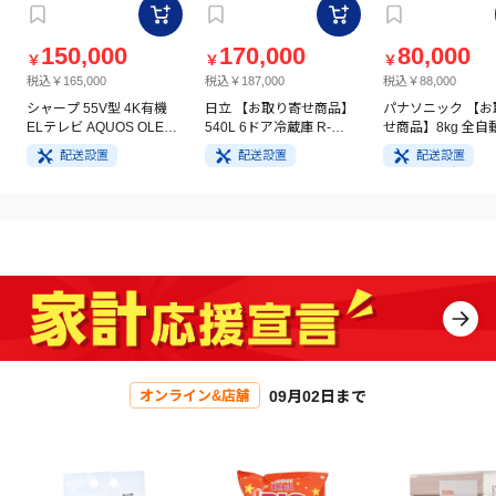
150,000
170,000
80,000
￥
￥
￥
税込￥165,000
税込￥187,000
税込￥88,000
シャープ 55V型 4K有機
日立 【お取り寄せ商品】
パナソニック 【お
ELテレビ AQUOS OLED
540L 6ドア冷蔵庫 R-
せ商品】8kg 全自
4T-C55GQ3
HW54V(N) ライトゴール
洗濯機 NA-FA8H5
配送設置
配送設置
配送設置
ド
イト
09月02日まで
オンライン&店舗