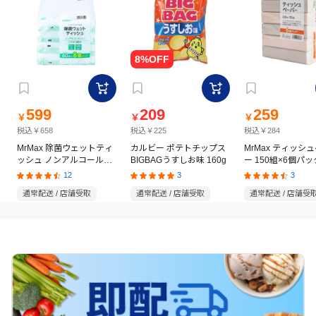
599
209
259
￥
￥
￥
税込￥658
税込￥225
税込￥284
MrMax 除菌ウェットティ
カルビー ポテトチップス
MrMax ティッシ
ッシュ ノンアルコールタ
BIGBAGうすしお味 160g
ー 150組×6個パッ
イプ 60枚×8個パック
12
3
3
通常配送 / 店舗受取
通常配送 / 店舗受取
通常配送 / 店舗受