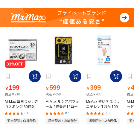
199
599
399
￥
￥
￥
￥
税込￥218
税込￥658
税込￥438
税込
MrMax 毎日つかいき
MrMax ルシアパフュ
MrMax 使いきりポリ
Mr
りスポンジ 30個入
ーム 2倍巻き12ロール
エチレン手袋M 100枚
ッド
ダブル
入
の猫
61
87
16
通常配送 / 店舗受取
通常配送 / 店舗受取
通常配送 / 店舗受取
通