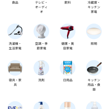
食品
テレビ・
飲料
冷蔵庫・
オーディ
キッチン
オ
家電
洗濯機・
空調・季
健康・美
照明
生活家電
節家電
容家電
寝具・家
洗剤
日用品
キッチン
具
用品・食
器