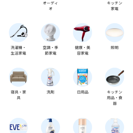
オーディ
キッチン
オ
家電
洗濯機・
空調・季
健康・美
照明
生活家電
節家電
容家電
寝具・家
洗剤
日用品
キッチン
具
用品・食
器