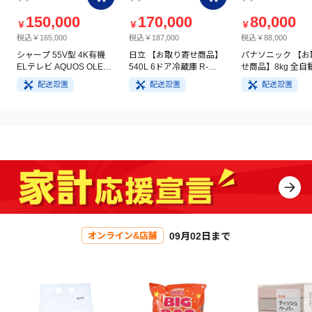
150,000
170,000
80,000
￥
￥
￥
税込￥165,000
税込￥187,000
税込￥88,000
シャープ 55V型 4K有機
日立 【お取り寄せ商品】
パナソニック 【お
ELテレビ AQUOS OLED
540L 6ドア冷蔵庫 R-
せ商品】8kg 全自
4T-C55GQ3
HW54V(N) ライトゴール
洗濯機 NA-FA8H5
配送設置
配送設置
配送設置
ド
イト
09月02日まで
オンライン&店舗