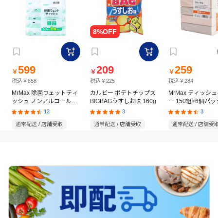
599
209
259
￥
￥
￥
税込￥658
税込￥225
税込￥284
MrMax 除菌ウェットティ
カルビー ポテトチップス
MrMax ティッシ
ッシュ ノンアルコールタ
BIGBAGうすしお味 160g
ー 150組×6個パッ
イプ 60枚×8個パック
12
3
3
通常配送 / 店舗受取
通常配送 / 店舗受取
通常配送 / 店舗受