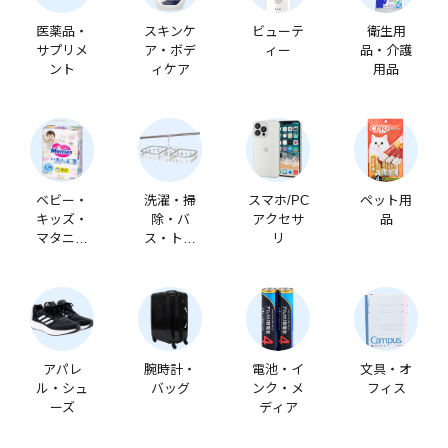
医薬品・
スキンケ
ビューテ
衛生用
サプリメ
ア・ボデ
ィー
品・介護
ント
ィケア
用品
ベビー・
洗濯・掃
スマホ/PC
ペット用
キッズ・
除・バ
アクセサ
品
マタニテ
ス・トイ
リ
ィ
レ
アパレ
腕時計・
電池・イ
文具・オ
ル・シュ
バッグ
ンク・メ
フィス
ーズ
ディア