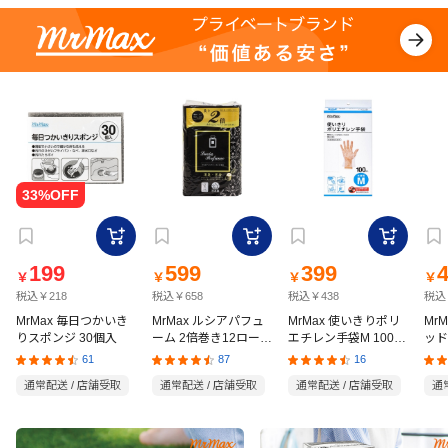
199
599
399
￥
￥
￥
￥
税込￥218
税込￥658
税込￥438
税込
MrMax 毎日つかいき
MrMax ルシアパフュ
MrMax 使いきりポリ
Mr
りスポンジ 30個入
ーム 2倍巻き12ロール
エチレン手袋M 100枚
ッド
ダブル
入
の猫
61
87
16
通常配送 / 店舗受取
通常配送 / 店舗受取
通常配送 / 店舗受取
通