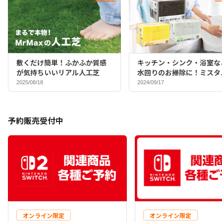
敷くだけ簡単！ふかふか質感
キッチン・シンク・浴室な
が気持ちいいリアル人工芝
水回りのお掃除に！ミスタ
マックスバイヤーおすすめ
2025/08/18
2024/09/17
ポンジ♪
予約販売受付中
オンライン限定
オンライン限定