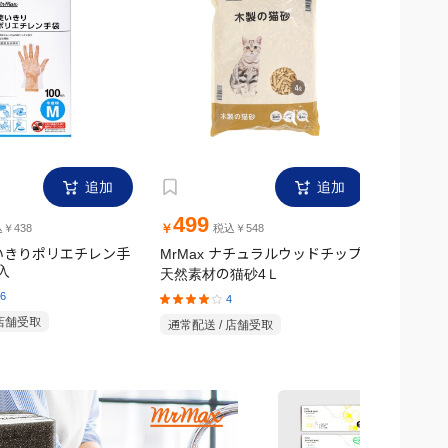
追加
追加
499
1,6
￥
￥
￥438
税込￥548
使いきりポリエチレン手
MrMax ナチュラルウッドチップ
MrMax
入
天然素材の猫砂4Ｌ
ンチ
6
4
 店舗受取
通常配送 / 店舗受取
通常配送 