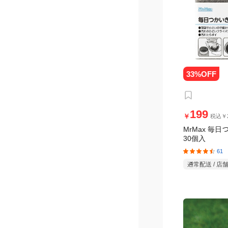
199
￥
税込￥2
MrMax 毎
30個入
61
通常配送 / 店