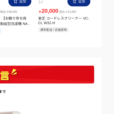
追加
追加
20,000
12,0
￥
￥
税込￥88,000
税込￥22,000
 【お取り寄せ商
東芝 コードレスクリーナー VC-
アイリスオ
CL W32-H
自動縦型洗濯機 NA-
ッドピンモデ
ホワイト
V1H シル
通常配送 / 店舗受取
通常配送 /
日まで