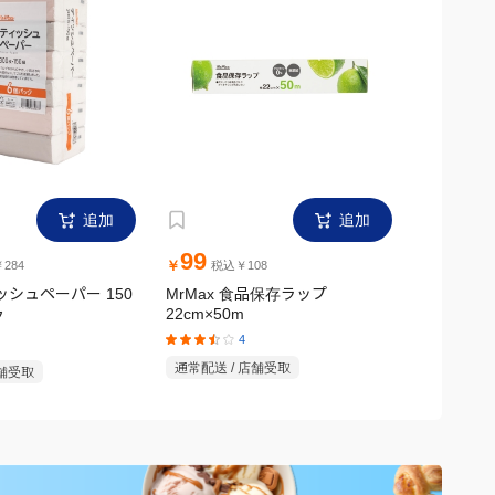
追加
追加
99
299
￥
￥
284
税込￥108
税
ィッシュペーパー 150
MrMax 食品保存ラップ
MrMax
22cm×50m
ク
ック
4
通常配送 / 店舗受取
店舗受取
通常配送 /