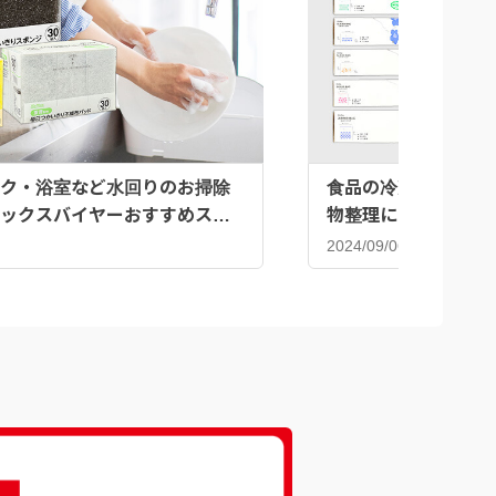
ク・浴室など水回りのお掃除
食品の冷凍だけじゃな
ックスバイヤーおすすめスポ
物整理にも♪ジッパ
2024/09/06