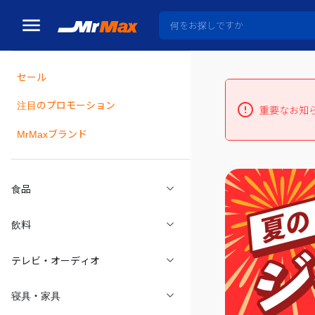
セール
瓶詰
注目のプロモーション
重要なお知
MrMaxブランド
食品
飲料
テレビ・オーディオ
寝具・家具