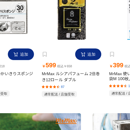
追加
追加
599
399
￥
￥
18
税込￥658
税込
日つかいきりスポンジ
MrMax ルシアパフューム 2倍巻
MrMax 
き12ロール ダブル
袋M 100枚
87
1
舗受取
通常配送 / 店舗受取
通常配送 /