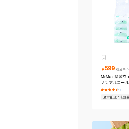
599
￥
税込￥65
MrMax 除菌
ノンアルコールタ
パック
12
通常配送 / 店舗