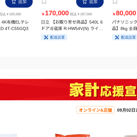
追加
追加
170,000
80,000
￥
￥
税込￥165,000
税込￥187,000
 4K有機ELテレ
日立 【お取り寄せ商品】540L 6
パナソニック
D 4T-C55GQ3
ドア冷蔵庫 R-HW54V(N) ライト
品】8kg 全
ゴールド
FA8H5-W 
配送設置
配送設置
オンライン&店舗
09月02