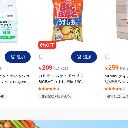
追加
追加
209
259
￥
￥
8
税込￥225
税込￥
ウェットティッシュ
カルビー ポテトチップス
MrMax テ
イプ 60枚×8個
BIGBAGうすしお味 160g
組×6個パッ
3
3
受取
通常配送 / 店舗受取
通常配送 / 