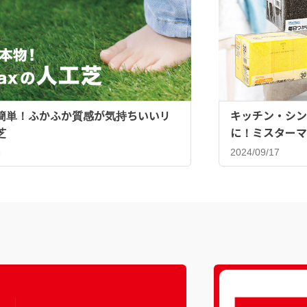
簡単！ふかふか質感が気持ちいいリ
キッチン・シン
芝
に！ミスターマ
ンジ♪
8
2024/09/17