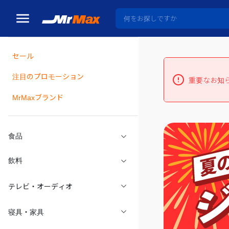
セール
瓶詰
注目のプロモーション
重要なお知
MrMaxブランド
食品
飲料
テレビ・オーディオ
寝具・家具