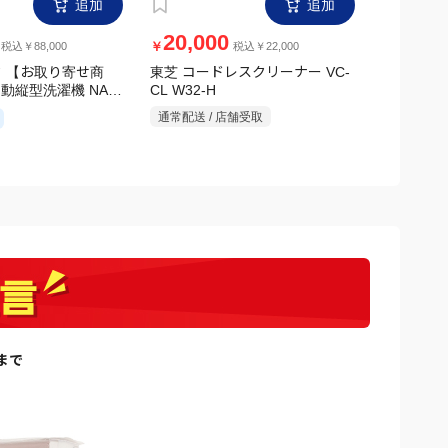
追加
追加
20,000
12,0
￥
￥
税込￥88,000
税込￥22,000
 【お取り寄せ商
東芝 コードレスクリーナー VC-
アイリスオ
CL W32-H
自動縦型洗濯機 NA-
ッドピンモデ
ホワイト
V1H シル
通常配送 / 店舗受取
通常配送 /
日まで