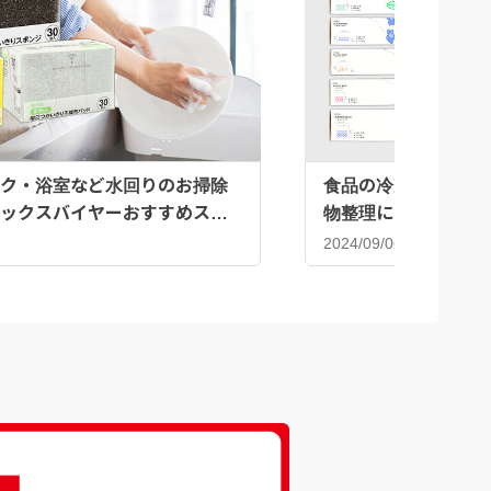
ク・浴室など水回りのお掃除
食品の冷凍だけじゃな
ックスバイヤーおすすめスポ
物整理にも♪ジッパ
2024/09/06