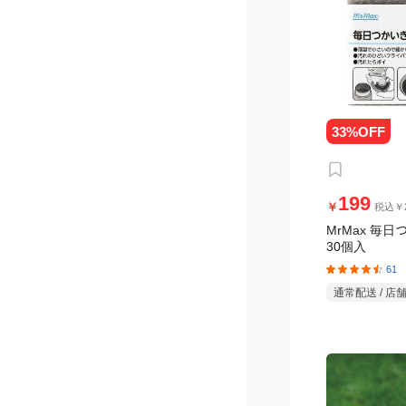
199
￥
税込￥2
MrMax 毎
30個入
61
通常配送 / 店