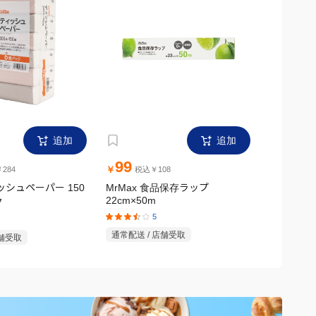
追加
追加
99
299
￥
￥
284
税込￥108
税
ィッシュペーパー 150
MrMax 食品保存ラップ
MrMax
22cm×50m
ク
ック
5
通常配送 / 店舗受取
店舗受取
通常配送 /