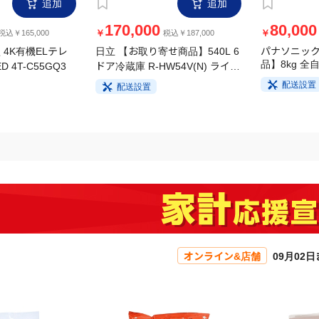
追加
追加
170,000
80,000
￥
￥
税込￥165,000
税込￥187,000
 4K有機ELテレ
日立 【お取り寄せ商品】540L 6
パナソニック
D 4T-C55GQ3
ドア冷蔵庫 R-HW54V(N) ライト
品】8kg 全
ゴールド
FA8H5-W 
配送設置
配送設置
オンライン&店舗
09月02