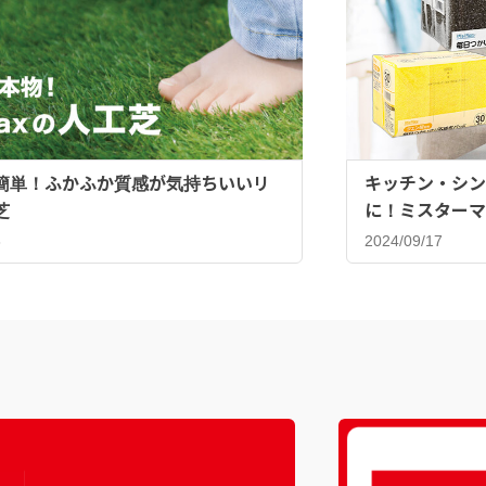
簡単！ふかふか質感が気持ちいいリ
キッチン・シン
芝
に！ミスターマ
ンジ♪
8
2024/09/17