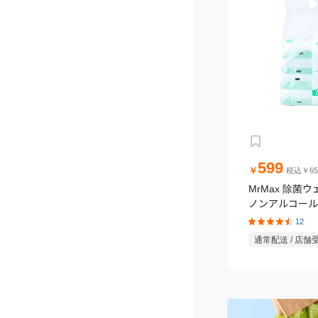
599
￥
税込￥65
MrMax 除菌
ノンアルコールタ
パック
12
通常配送 / 店舗