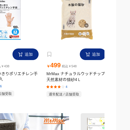
追加
追加
499
1,6
￥
￥
￥438
税込￥548
使いきりポリエチレン手
MrMax ナチュラルウッドチップ
MrMax
入
天然素材の猫砂4Ｌ
ンチ
6
4
 店舗受取
通常配送 / 店舗受取
通常配送 