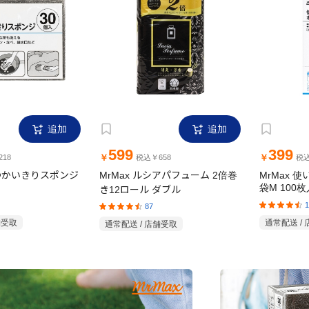
追加
追加
599
399
￥
￥
18
税込￥658
税込
日つかいきりスポンジ
MrMax ルシアパフューム 2倍巻
MrMax 
き12ロール ダブル
袋M 100枚
87
1
舗受取
通常配送 / 店舗受取
通常配送 /