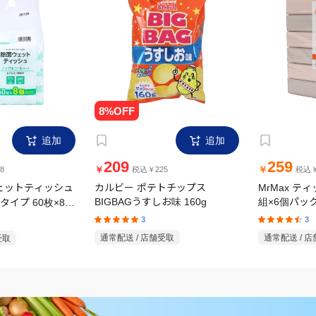
追加
追加
209
259
￥
￥
8
税込￥225
税込￥
ウェットティッシュ
カルビー ポテトチップス
MrMax テ
イプ 60枚×8個
BIGBAGうすしお味 160g
組×6個パッ
3
3
受取
通常配送 / 店舗受取
通常配送 / 