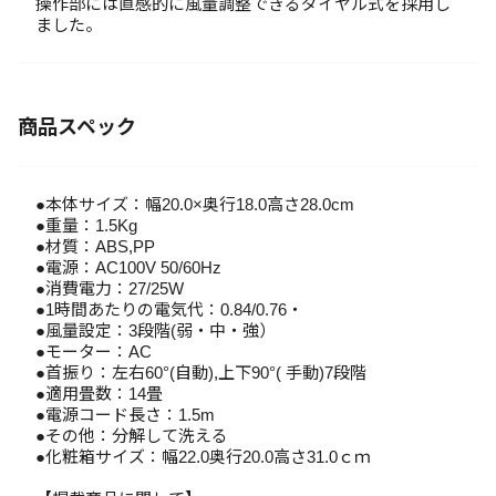
操作部には直感的に風量調整できるダイヤル式を採用し
ました。
商品スペック
●本体サイズ：幅20.0×奥行18.0高さ28.0cm
●重量：1.5Kg
●材質：ABS,PP
●電源：AC100V 50/60Hz
●消費電力：27/25W
●1時間あたりの電気代：0.84/0.76・
●風量設定：3段階(弱・中・強）
●モーター：AC
●首振り：左右60°(自動),上下90°( 手動)7段階
●適用畳数：14畳
●電源コード長さ：1.5m
●その他：分解して洗える
●化粧箱サイズ：幅22.0奥行20.0高さ31.0ｃｍ