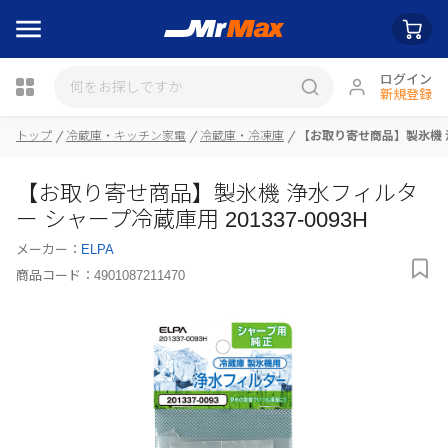
ログイン
新規登録
瓶詰
トップ
冷蔵庫・キッチン家電
冷蔵庫・冷凍庫
【お取り寄せ商品】製氷機 浄水
【お取り寄せ商品】製氷機 浄水フィルタ
ー シャープ冷蔵庫用 201337-0093H
メーカー：
ELPA
商品コード：
4901087211470