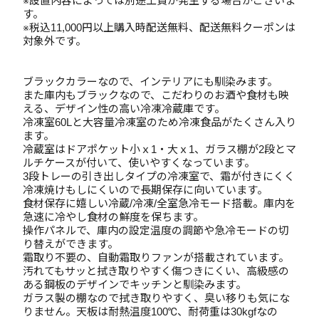
※設置内容によっては別途工賃が発生する場合がございま
す。
※税込11,000円以上購入時配送無料、配送無料クーポンは
対象外です。
ブラックカラーなので、インテリアにも馴染みます。
また庫内もブラックなので、こだわりのお酒や食材も映
える、デザイン性の高い冷凍冷蔵庫です。
冷凍室60Lと大容量冷凍室のため冷凍食品がたくさん入り
ます。
冷蔵室はドアポケット小ｘ1・大ｘ1、ガラス棚が2段とマ
ルチケースが付いて、使いやすくなっています。
3段トレーの引き出しタイプの冷凍室で、霜が付きにくく
冷凍焼けもしにくいので長期保存に向いています。
食材保存に嬉しい冷蔵/冷凍/全室急冷モード搭載。庫内を
急速に冷やし食材の鮮度を保ちます。
操作パネルで、庫内の設定温度の調節や急冷モードの切
り替えができます。
霜取り不要の、自動霜取りファンが搭載されています。
汚れてもサッと拭き取りやすく傷つきにくい、高級感の
ある鋼板のデザインでキッチンと馴染みます。
ガラス製の棚なので拭き取りやすく、臭い移りも気にな
りません。天板は耐熱温度100℃、耐荷重は30kgfなの