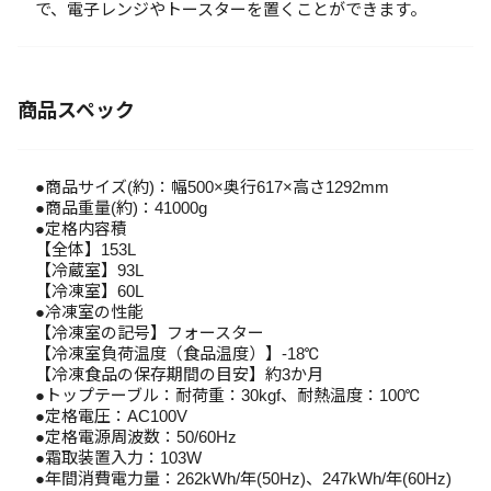
で、電子レンジやトースターを置くことができます。
商品スペック
●商品サイズ(約)：幅500×奥行617×高さ1292mm
●商品重量(約)：41000g
●定格内容積
【全体】153L
【冷蔵室】93L
【冷凍室】60L
●冷凍室の性能
【冷凍室の記号】フォースター
【冷凍室負荷温度（食品温度）】-18℃
【冷凍食品の保存期間の目安】約3か月
●トップテーブル：耐荷重：30kgf、耐熱温度：100℃
●定格電圧：AC100V
●定格電源周波数：50/60Hz
●霜取装置入力：103W
●年間消費電力量：262kWh/年(50Hz)、247kWh/年(60Hz)