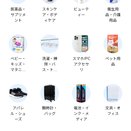
医薬品・
スキンケ
ビューテ
衛生用
サプリメ
ア・ボデ
ィー
品・介護
ント
ィケア
用品
ベビー・
洗濯・掃
スマホ/PC
ペット用
キッズ・
除・バ
アクセサ
品
マタニテ
ス・トイ
リ
ィ
レ
アパレ
腕時計・
電池・イ
文具・オ
ル・シュ
バッグ
ンク・メ
フィス
ーズ
ディア