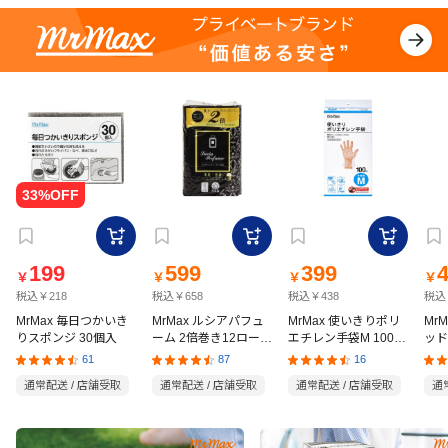
199
599
399
￥
￥
￥
￥
税込￥218
税込￥658
税込￥438
税込
MrMax 毎日つかいき
MrMax ルシアパフュ
MrMax 使いきりポリ
Mr
りスポンジ 30個入
ーム 2倍巻き12ロール
エチレン手袋M 100枚
ッド
ダブル
入
の猫
61
87
16
通常配送 / 店舗受取
通常配送 / 店舗受取
通常配送 / 店舗受取
通