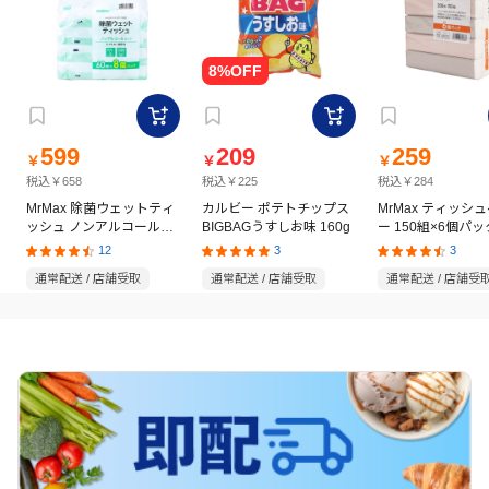
599
209
259
￥
￥
￥
税込￥658
税込￥225
税込￥284
MrMax 除菌ウェットティ
カルビー ポテトチップス
MrMax ティッシ
ッシュ ノンアルコールタ
BIGBAGうすしお味 160g
ー 150組×6個パッ
イプ 60枚×8個パック
12
3
3
通常配送 / 店舗受取
通常配送 / 店舗受取
通常配送 / 店舗受