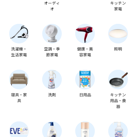
オーディ
キッチン
オ
家電
洗濯機・
空調・季
健康・美
照明
生活家電
節家電
容家電
寝具・家
洗剤
日用品
キッチン
具
用品・食
器