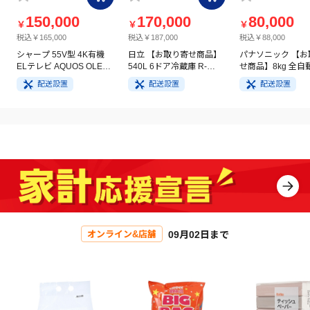
150,000
170,000
80,000
￥
￥
￥
税込￥165,000
税込￥187,000
税込￥88,000
シャープ 55V型 4K有機
日立 【お取り寄せ商品】
パナソニック 【お
ELテレビ AQUOS OLED
540L 6ドア冷蔵庫 R-
せ商品】8kg 全自
4T-C55GQ3
HW54V(N) ライトゴール
洗濯機 NA-FA8H5
配送設置
配送設置
配送設置
ド
イト
09月02日まで
オンライン&店舗