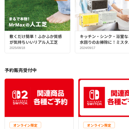
敷くだけ簡単！ふかふか質感
キッチン・シンク・浴室な
が気持ちいいリアル人工芝
水回りのお掃除に！ミスタ
マックスバイヤーおすすめ
2025/08/18
2024/09/17
ポンジ♪
予約販売受付中
オンライン限定
オンライン限定