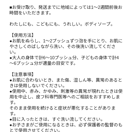
■お受け取り、発送までに地域によっては1～2週間前後お
時間をいただきます。
わたしにも、こどもにも、うれしい。ボディソープ。
【使用方法】
●お肌をぬらし、1～2プッシュずつ泡を手にとり、お肌に
やさしくのばしながら洗い、その後洗い流してくださ
い。
●大人の身体で計6～10プッシュ分、子どもの身体で計4
～6プッシュ分が適量の目安です。
【注意事項】
●お肌に合わないとき、また傷、湿しん等、異常のあると
きは使用しないでください。
●使用中、赤み、かゆみ、刺激等の異常が現れたときは使
用を中止し、皮フ科専門医等へのご相談をおすすめしま
す。
そのまま使用を続けると症状が悪化することがありま
す。
●目に入ったときは、すぐ洗い流してください。
●お子さまがご使用になるときは、必ず保護者の監督のも
とで使用させてください。