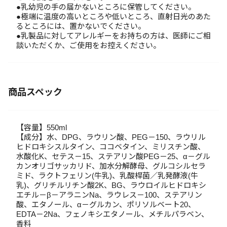
●乳幼児の手の届かないところに保管してください。
●極端に温度の高いところや低いところ、直射日光のあた
るところには、置かないでください。
●乳製品に対してアレルギーをお持ちの方は、医師にご相
談いただくか、ご使用をお控えください。
商品スペック
【容量】550ml
【成分】水、DPG、ラウリン酸、PEG－150、ラウリル
ヒドロキシスルタイン、ココベタイン、ミリスチン酸、
水酸化K、セテス－15、ステアリン酸PEG－25、α－グル
カンオリゴサッカリド、加水分解酵母、グルコシルセラ
ミド、ラクトフェリン(牛乳)、乳酸桿菌／乳発酵液(牛
乳)、グリチルリチン酸2K、BG、ラウロイルヒドロキシ
エチル－β－アラニンNa、ラウレス－100、ステアリン
酸、エタノール、α－グルカン、ポリソルベート20、
EDTA－2Na、フェノキシエタノール、メチルパラベン、
香料