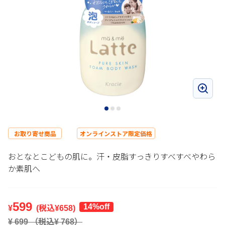
お取り寄せ商品
オンラインストア限定価格
おとなとこどもの肌に。汗・皮脂すっきりすべすべやわら
か素肌へ
599
14%off
¥
(税込¥
658
)
¥
699
（税込¥
768
）