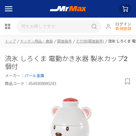
ログイン
新規登録
トップ
キッチン用品・食器
調理器具
その他(調理器具)
流氷 しろくま 
瓶詰
流氷 しろくま 電動かき氷器 製氷カップ2
個付
メーカー：
パール金属
商品コード：
4549308880243