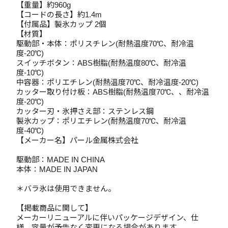
【重量】約960g
【コードの長さ】約1.4m
【付属品】製氷カップ 2個
【材質】
駆動部・本体：ポリスチレン(耐熱温度70℃、耐冷温
度-20℃)
スイッチボタン：ABS樹脂(耐熱温度80℃、耐冷温
度-10℃)
中容器：ポリエチレン(耐熱温度70℃、耐冷温度-20℃)
カッター取り付け板：ABS樹脂(耐熱温度70℃、、耐冷温
度-20℃)
カッター刃・氷押さえ部：ステンレス鋼
製氷カップ：ポリエチレン(耐熱温度70℃、耐冷温
度-40℃)
【メーカー名】パール金属株式会社
駆動部：MADE IN CHINA
本体：MADE IN JAPAN
＊バラ氷は使用できません。
【掲載商品に関して】
メーカーリニューアルに伴いパッケージデザイン、仕
様、容量が予告なく変更になる場合があります。