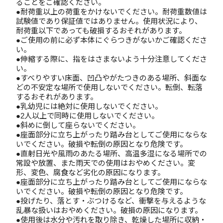
ることをご確認ください。
●耐荷重以上の荷重をかけないでください。耐荷重数値は
試験値であり保証値ではありません。使用状況により、
耐荷重以下であっても破損するおそれがあります。
●ご使用の前に必ず本体にぐらつきがないかご確認くださ
い。
●伸縮する際に、指をはさまないよう十分注意してくださ
い。
●すべりやすい床面、凹凸やがたつきのある場所、斜面な
どの不安定な場所で使用しないでください。転倒、転落
するおそれがあります。
●乳幼児には絶対に使用しないでください。
●2人以上で同時に使用しないでください。
●斜めに倒して座らないでください。
●座面部分に立ち上がったり踏み台としてご使用にならな
いでください。破損や転倒の原因となり危険です。
●直射日光や風雨のあたる場所、高温多湿になる場所での
常設や放置、また雨天での使用はおやめください。変
形、変色、腐食など劣化の原因になります。
●座面部分に立ち上がったり踏み台としてご使用にならな
いでください。破損や転倒の原因となり危険です。
●投げたり、落とす・ぶつけるなど、衝撃を与えるような
乱暴な扱いはおやめください。破損の原因になります。
●使用後は水分や汚れを取り除き、乾燥した場所に収納・