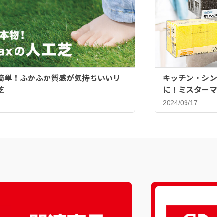
簡単！ふかふか質感が気持ちいいリ
キッチン・シン
芝
に！ミスターマ
ンジ♪
8
2024/09/17