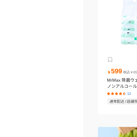
599
￥
税込￥65
MrMax 除菌
ノンアルコールタ
パック
12
通常配送 / 店舗