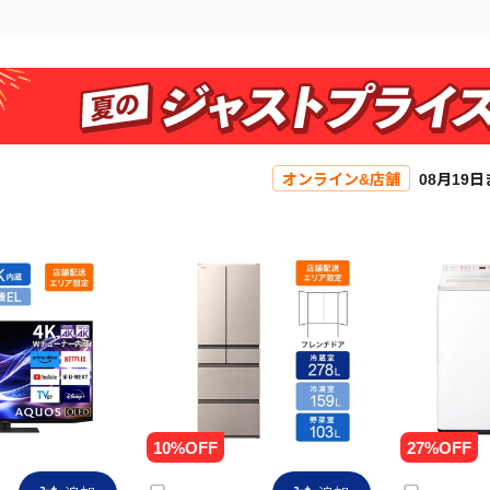
オンライン&店舗
08月19
追加
追加