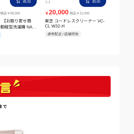
20,000
12,0
￥
￥
税込￥88,000
税込￥22,000
 【お取り寄せ商
東芝 コードレスクリーナー VC-
アイリスオ
CL W32-H
自動縦型洗濯機 NA-
ッドピンモデ
ホワイト
V1H シル
通常配送 / 店舗受取
通常配送 /
日まで