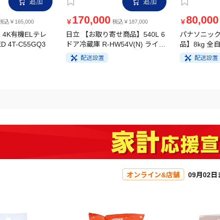
170,000
80,000
￥
￥
税込￥165,000
税込￥187,000
 4K有機ELテレ
日立 【お取り寄せ商品】540L 6
パナソニック
D 4T-C55GQ3
ドア冷蔵庫 R-HW54V(N) ライト
品】8kg 全
ゴールド
FA8H5-W 
配送設置
配送設置
オンライン&店舗
09月02