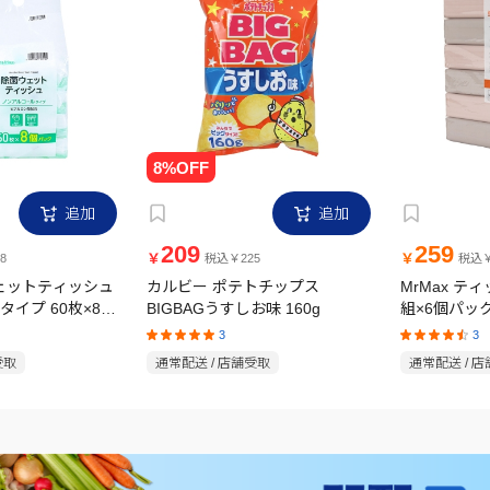
追加
追加
209
259
￥
￥
8
税込￥225
税込￥
ウェットティッシュ
カルビー ポテトチップス
MrMax テ
イプ 60枚×8個
BIGBAGうすしお味 160g
組×6個パッ
3
3
受取
通常配送 / 店舗受取
通常配送 / 