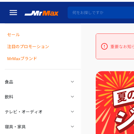
セール
瓶詰
注目のプロモーション
重要なお知
MrMaxブランド
食品
飲料
テレビ・オーディオ
寝具・家具