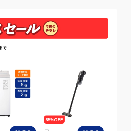
日まで
追加
追加