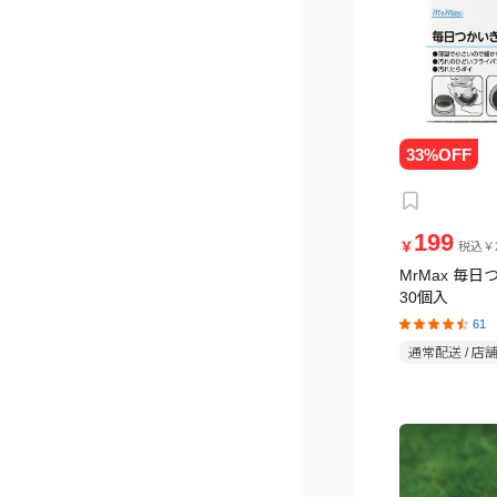
199
￥
税込￥2
MrMax 毎
30個入
61
通常配送 / 店