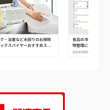
ク・浴室など水回りのお掃除
食品の冷凍だけじゃな
ックスバイヤーおすすめスポ
物整理にも♪ジッパ
2024/09/06