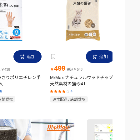
追加
追加
499
1,6
￥
￥
￥438
税込￥548
使いきりポリエチレン手
MrMax ナチュラルウッドチップ
MrMax
入
天然素材の猫砂4Ｌ
ンチ
6
4
 店舗受取
通常配送 / 店舗受取
通常配送 