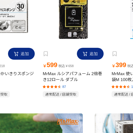
追加
追加
599
399
￥
￥
18
税込￥658
税込
日つかいきりスポンジ
MrMax ルシアパフューム 2倍巻
MrMax 
き12ロール ダブル
袋M 100枚
87
1
舗受取
通常配送 / 店舗受取
通常配送 /