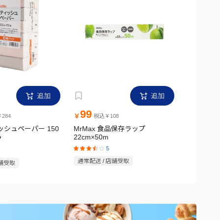
追加
追加
99
299
￥
￥
284
税込￥108
税
ィッシュペーパー 150
MrMax 食品保存ラップ
MrMax
22cm×50m
ク
ック
5
通常配送 / 店舗受取
店舗受取
通常配送 /