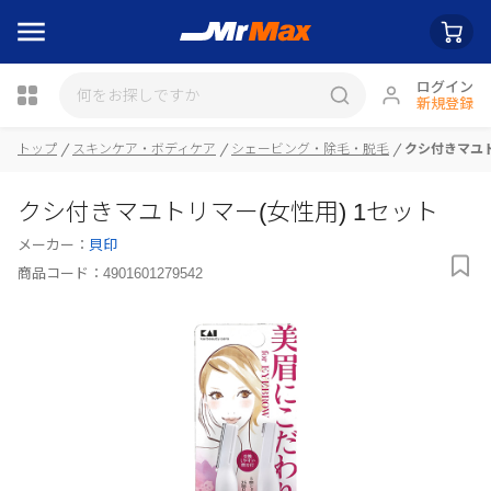
ログイン
新規登録
トップ
スキンケア・ボディケア
シェービング・除毛・脱毛
クシ付きマユト
瓶詰
クシ付きマユトリマー(女性用) 1セット
メーカー：
貝印
商品コード：
4901601279542