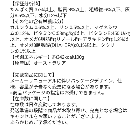
【保証分析値】
たんぱく質:37%以上、脂質:9%以上、粗繊維:6%以下、灰
分8.5%以下、水分12%以下
【その他の含有栄養成分】
カルシウム:0.6%以上、リン:0.5%以上、マグネシウ
ム:0.12%、ビタミンC:58mg/kg以上、ビタミンE:450IU/㎏
以上、オメガ6脂肪酸(リノール酸+アラキドン酸):1.2%以
上、オメガ3脂肪酸(DHA+EPA):0.1%以上、タウリ
ン:0.1%以上
【代謝エネルギー】約342kcal/100g
【原産国】オーストラリア
【掲載商品に関して】
メーカーリニューアルに伴いパッケージデザイン、仕
様、容量が予告なく変更になる場合があります。
※商品パッケージの指定はお受けできません。
【在庫数に関して】
在庫数は日々変動しております。
発送準備の段階で商品がお取り寄せ、完売となる場合は
キャンセルをお願いすることがございます。
あらかじめご了承ください。