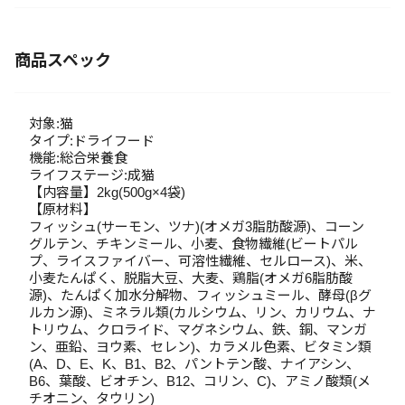
商品スペック
対象:猫
タイプ:ドライフード
機能:総合栄養食
ライフステージ:成猫
【内容量】2kg(500g×4袋)
【原材料】
フィッシュ(サーモン、ツナ)(オメガ3脂肪酸源)、コーン
グルテン、チキンミール、小麦、食物繊維(ビートパル
プ、ライスファイバー、可溶性繊維、セルロース)、米、
小麦たんぱく、脱脂大豆、大麦、鶏脂(オメガ6脂肪酸
源)、たんぱく加水分解物、フィッシュミール、酵母(βグ
ルカン源)、ミネラル類(カルシウム、リン、カリウム、ナ
トリウム、クロライド、マグネシウム、鉄、銅、マンガ
ン、亜鉛、ヨウ素、セレン)、カラメル色素、ビタミン類
(A、D、E、K、B1、B2、パントテン酸、ナイアシン、
B6、葉酸、ビオチン、B12、コリン、C)、アミノ酸類(メ
チオニン、タウリン)