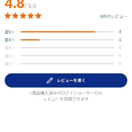
4.8
/ 5.0
5件のレビュー
4
星
5
つ
1
星
4
つ
0
星
3
つ
0
星
2
つ
0
星
1
つ
レビューを書く
※商品購入済みのログインユーザーのみ
レビューを投稿できます