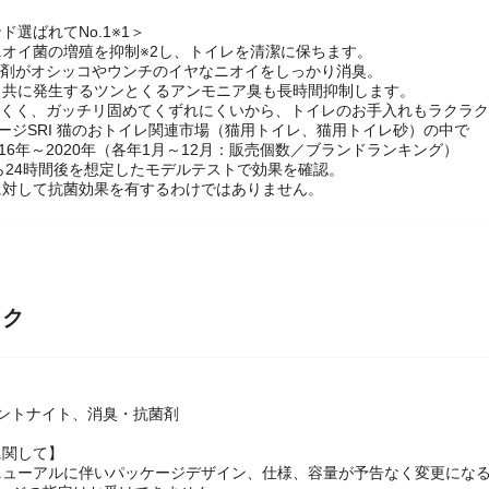
ド選ばれてNo.1※1＞
、ニオイ菌の増殖を抑制※2し、トイレを清潔に保ちます。
菌剤がオシッコやウンチのイヤなニオイをしっかり消臭。
と共に発生するツンとくるアンモニア臭も長時間抑制します。
にくく、ガッチリ固めてくずれにくいから、トイレのお手入れもラクラ
ージSRI 猫のおトイレ関連市場（猫用トイレ、猫用トイレ砂）の中で
016年～2020年（各年1月～12月：販売個数／ブランドランキング）
ら24時間後を想定したモデルテストで効果を確認。
に対して抗菌効果を有するわけではありません。
ック
ントナイト、消臭・抗菌剤
に関して】
ニューアルに伴いパッケージデザイン、仕様、容量が予告なく変更にな