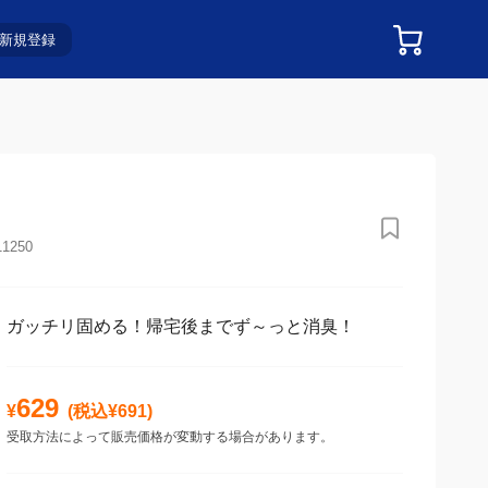
新規登録
11250
ガッチリ固める！帰宅後までず～っと消臭！
629
¥
(税込¥
691
)
受取方法によって販売価格が変動する場合があります。