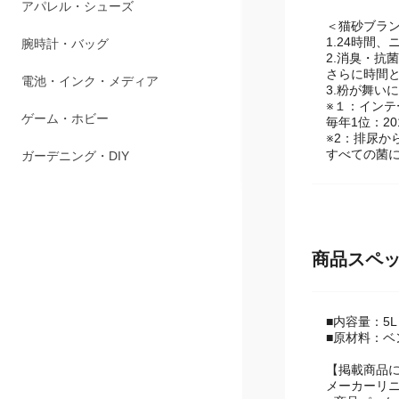
アパレル・シューズ
＜猫砂ブラン
1.24時間
腕時計・バッグ
2.消臭・抗
さらに時間
電池・インク・メディア
3.粉が舞い
※１：インテ
ゲーム・ホビー
毎年1位：2
※2：排尿か
すべての菌
ガーデニング・DIY
商品スペ
■内容量：5L
■原材料：ベ
【掲載商品
メーカーリ