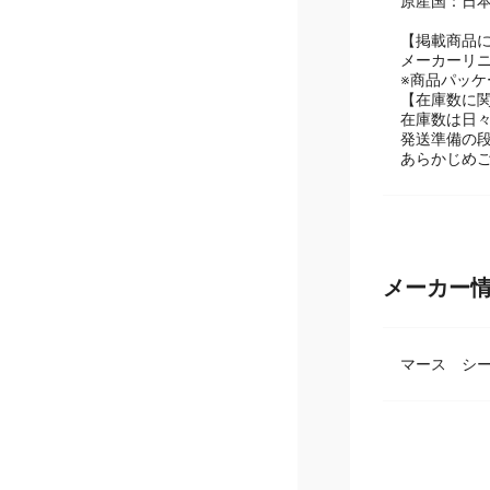
原産国：日
【掲載商品
メーカーリ
※商品パッ
【在庫数に
在庫数は日
発送準備の
あらかじめ
メーカー
マース シ