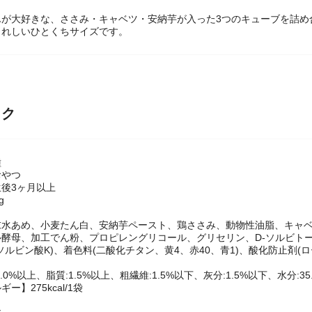
んが大好きな、ささみ・キャベツ・安納芋が入った3つのキューブを詰め
うれしいひとくちサイズです。
ック
種
おやつ
後3ヶ月以上
g
末水あめ、小麦たん白、安納芋ペースト、鶏ささみ、動物性油脂、キャベ
酵母、加工でん粉、プロピレングリコール、グリセリン、D-ソルビトール
ソルビン酸K)、着色料(二酸化チタン、黄4、赤40、青1)、酸化防止剤(
】
.0%以上、脂質:1.5%以上、粗繊維:1.5%以下、灰分:1.5%以下、水分:35
ー】275kcal/1袋