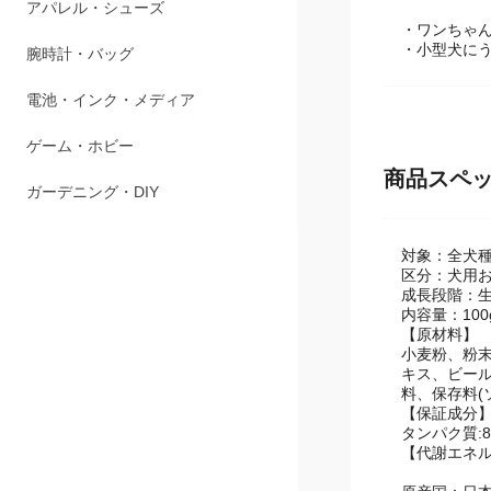
ペット用品
・ワンちゃ
・小型犬に
アパレル・シューズ
腕時計・バッグ
電池・インク・メディア
商品スペ
ゲーム・ホビー
ガーデニング・DIY
対象：全犬
区分：犬用
成長段階：生
内容量：100
【原材料】
小麦粉、粉
キス、ビール
料、保存料(
【保証成分
タンパク質:8
【代謝エネルギ