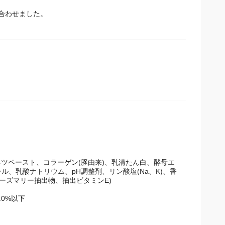
合わせました。
ツペースト、コラーゲン(豚由来)、乳清たん白、酵母エ
、乳酸ナトリウム、pH調整剤、リン酸塩(Na、K)、香
ローズマリー抽出物、抽出ビタミンE)
.0%以下