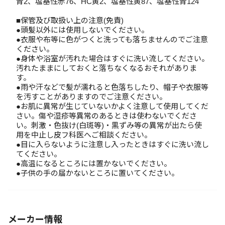
青2、塩基性赤76、HC黄2、塩基性黄87、塩基性青124
■保管及び取扱い上の注意(免責)
●頭髪以外には使用しないでください。
●衣服や布等に色がつくと洗っても落ちませんのでご注意
ください。
●身体や浴室が汚れた場合はすぐに洗い流してください。
汚れたままにしておくと落ちなくなるおそれがありま
す。
●雨や汗などで髪が濡れると色落ちしたり、帽子や衣服等
を汚すことがありますのでご注意ください。
●お肌に異常が生じていないかよく注意して使用してくだ
さい。傷や湿疹等異常のあるときは使わないでくださ
い。刺激・色抜け(白斑等)・黒ずみ等の異常が出たら使
用を中止し皮フ科医へご相談ください。
●目に入らないように注意し入ったときはすぐに洗い流し
てください。
●高温になるところには置かないでください。
●子供の手の届かないところに置いてください。
メーカー情報