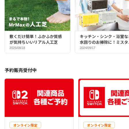
敷くだけ簡単！ふかふか質感
キッチン・シンク・浴室な
が気持ちいいリアル人工芝
水回りのお掃除に！ミスタ
マックスバイヤーおすすめ
2025/08/18
2024/09/17
ポンジ♪
予約販売受付中
オンライン限定
オンライン限定