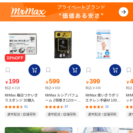
199
599
399
￥
￥
￥
￥
税込￥218
税込￥658
税込￥438
税込
MrMax 毎日つかいき
MrMax ルシアパフュ
MrMax 使いきりポリ
Mr
りスポンジ 30個入
ーム 2倍巻き12ロール
エチレン手袋M 100枚
ッド
ダブル
入
の猫
61
87
16
通常配送 / 店舗受取
通常配送 / 店舗受取
通常配送 / 店舗受取
通