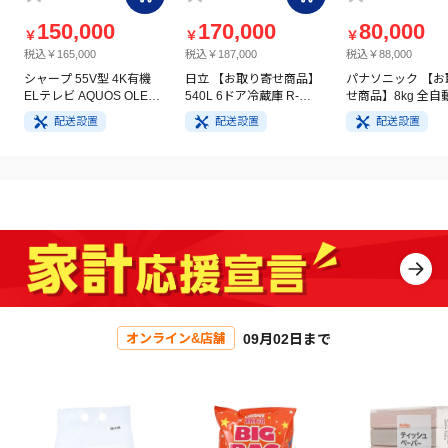
150,000
170,000
80,000
￥
￥
￥
税込￥165,000
税込￥187,000
税込￥88,000
シャープ 55V型 4K有機
日立 【お取り寄せ商品】
パナソニック 【お
ELテレビ AQUOS OLED
540L 6ドア冷蔵庫 R-
せ商品】8kg 全自
4T-C55GQ3
HW54V(N) ライトゴール
洗濯機 NA-FA8H5
配送設置
配送設置
配送設置
ド
イト
09月02日まで
オンライン&店舗