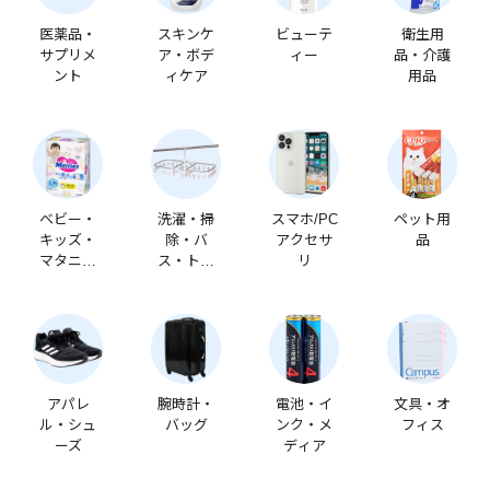
医薬品・
スキンケ
ビューテ
衛生用
サプリメ
ア・ボデ
ィー
品・介護
ント
ィケア
用品
ベビー・
洗濯・掃
スマホ/PC
ペット用
キッズ・
除・バ
アクセサ
品
マタニテ
ス・トイ
リ
ィ
レ
アパレ
腕時計・
電池・イ
文具・オ
ル・シュ
バッグ
ンク・メ
フィス
ーズ
ディア