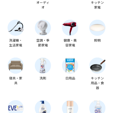
オーディ
キッチン
オ
家電
洗濯機・
空調・季
健康・美
照明
生活家電
節家電
容家電
寝具・家
洗剤
日用品
キッチン
具
用品・食
器