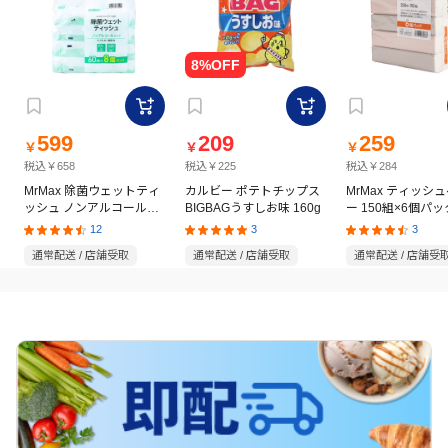
599
209
259
￥
￥
￥
税込￥658
税込￥225
税込￥284
MrMax 除菌ウェットティ
カルビー ポテトチップス
MrMax ティッシ
ッシュ ノンアルコールタ
BIGBAGうすしお味 160g
ー 150組×6個パッ
イプ 60枚×8個パック
12
3
3
通常配送 / 店舗受取
通常配送 / 店舗受取
通常配送 / 店舗受