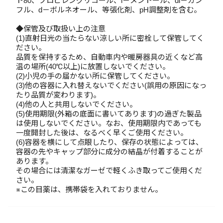
ト80、プロピレングリコール、l－メントール、dl－カン
フル、d－ボルネオール、等張化剤、pH調整剤を含む。
◆保管及び取扱い上の注意
(1)直射日光の当たらない涼しい所に密栓して保管してく
ださい。
品質を保持するため、自動車内や暖房器具の近くなど高
温の場所(40℃以上)に放置しないでください。
(2)小児の手の届かない所に保管してください。
(3)他の容器に入れ替えないでください(誤用の原因になっ
たり品質が変わります)。
(4)他の人と共用しないでください。
(5)使用期限(外箱の底面に書いてあります)の過ぎた製品
は使用しないでください。なお、使用期限内であっても
一度開封した後は、なるべく早くご使用ください。
(6)容器を横にして点眼したり、保存の状態によっては、
容器の先やキャップ部分に成分の結晶が付着することが
あります。
その場合には清潔なガーゼで軽くふき取ってご使用くだ
さい。
※この目薬は、携帯袋を入れておりません。