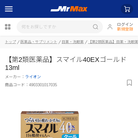
ログイン
新規登録
トップ
医薬品・サプリメント
目薬・洗眼薬
【第2類医薬品】目薬・洗眼
瓶詰
【第2類医薬品】スマイル40EXゴールド
13ml
メーカー：
ライオン
商品コード：
4903301017035