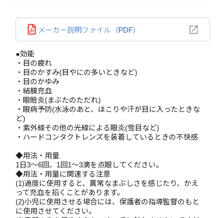
メーカー説明ファイル（PDF）
●効能
・目の疲れ
・目のかすみ(目やにの多いときなど)
・目のかゆみ
・結膜充血
・眼瞼炎(まぶたのただれ)
・眼病予防(水泳のあと、ほこりや汗が目に入ったときな
ど)
・紫外線その他の光線による眼炎(雪目など)
・ハードコンタクトレンズを装着しているときの不快感
◆用法・用量
1日3～6回、1回1～3滴を点眼してください。
◆用法・用量に関連する注意
(1)過度に使用すると、異常なまぶしさを感じたり、かえ
って充血を招くことがあります。
(2)小児に使用させる場合には、保護者の指導監督のもと
に使用させてください。