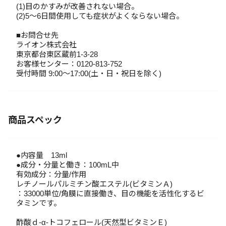
(1)目のかすみが改善されない場合。
(2)5～6日間使用しても症状がよくならない場合。
■お問合せ先
ライオン株式会社
東京都台東区蔵前1-3-28
お客様センター：0120-813-752
受付時間 9:00～17:00(土・日・祝日を除く)
商品スペック
●内容量 13ml
●成分・分量と働き：100mL中
有効成分：分量/作用
レチノールパルミチン酸エステル(ビタミンＡ)
：33000単位/角膜に直接働き、目の機能を活性化するビ
タミンです。
酢酸ｄ-α-トコフェロール(天然型ビタミンＥ)