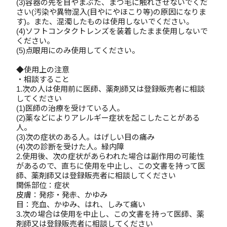
(3)容器の先を目やまぶた、まつ毛に触れさせないでくだ
さい(汚染や異物混入(目やにやほこり等)の原因になりま
す)。また、混濁したものは使用しないでください。
(4)ソフトコンタクトレンズを装着したまま使用しないで
ください。
(5)点眼用にのみ使用してください。
◆使用上の注意
・相談すること
1.次の人は使用前に医師、薬剤師又は登録販売者に相談
してください
(1)医師の治療を受けている人。
(2)薬などによりアレルギー症状を起こしたことがある
人。
(3)次の症状のある人。はげしい目の痛み
(4)次の診断を受けた人。緑内障
2.使用後、次の症状があらわれた場合は副作用の可能性
があるので、直ちに使用を中止し、この文書を持って医
師、薬剤師又は登録販売者に相談してください
関係部位：症状
皮膚：発疹・発赤、かゆみ
目：充血、かゆみ、はれ、しみて痛い
3.次の場合は使用を中止し、この文書を持って医師、薬
剤師又は登録販売者に相談してください