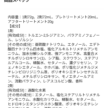
商品スペック
内容量：1剤72g、2剤72mL、プレトリートメント20mL、
アフタートリートメント20g
【成分】
1剤
[有効成分]：トルエン-2,5-ジアミン、パラアミノフェノー
ル、レゾルシン
[その他の成分]：亜硫酸ナトリウム、エタノール、エデト
酸四ナトリウム四水塩、塩化アルキルトリメチルアンモ
ニウム、加水分解シルク液、強アンモニア水、高重合メ
チルポリシロキサン(1)、シア脂、スクワラン、ステアリ
ルアルコール、精製水、セタノール、濃グリセリン、フ
ェノキシエタノール、ホホバ油、ポリ塩化ジメチルジメ
チレンピロリジニウム液、ポリオキシエチレンセチルエ
ーテル、メチルポリシロキサン、モノエタノールアミ
ン、流動パラフィン、L-アスコルビン酸、香料
2剤
[有効成分]：過酸化水素
[その他の成分]：エタノール、塩化ステアリルトリメチル
アンモニウム、水酸化カリウム、精製水、セタノール、
ヒドロキシエタンジホスホン酸液、ポリオキシエチレン