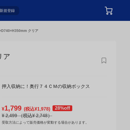
新規登録
D740×H350mm クリア
リア
押入収納に！奥行７４ＣＭの収納ボックス
1,799
28%off
¥
(税込¥
1,978
)
¥
2,499
（税込¥
2,748
）
受取方法によって販売価格が変動する場合があります。