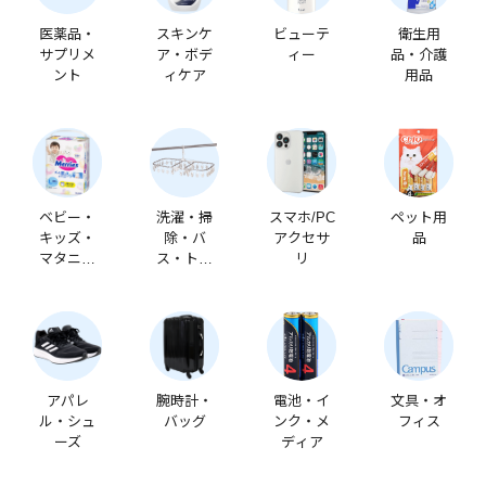
医薬品・
スキンケ
ビューテ
衛生用
サプリメ
ア・ボデ
ィー
品・介護
ント
ィケア
用品
ベビー・
洗濯・掃
スマホ/PC
ペット用
キッズ・
除・バ
アクセサ
品
マタニテ
ス・トイ
リ
ィ
レ
アパレ
腕時計・
電池・イ
文具・オ
ル・シュ
バッグ
ンク・メ
フィス
ーズ
ディア