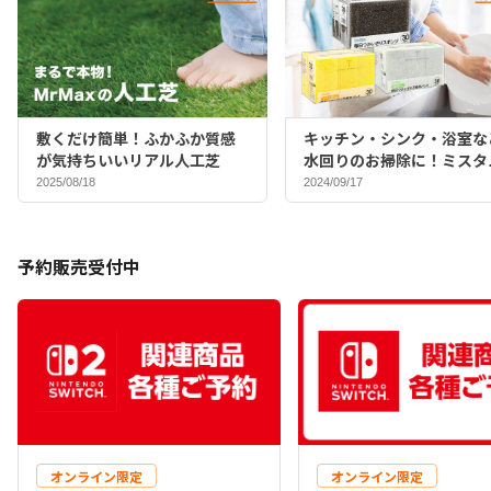
敷くだけ簡単！ふかふか質感
キッチン・シンク・浴室な
が気持ちいいリアル人工芝
水回りのお掃除に！ミスタ
マックスバイヤーおすすめ
2025/08/18
2024/09/17
ポンジ♪
予約販売受付中
オンライン限定
オンライン限定