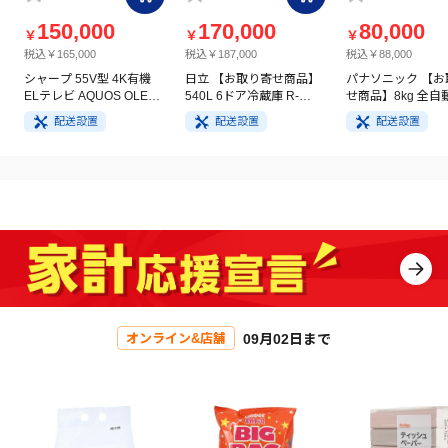
150,000
170,000
80,000
￥
￥
￥
税込￥165,000
税込￥187,000
税込￥88,000
シャープ 55V型 4K有機
日立 【お取り寄せ商品】
パナソニック 【お
ELテレビ AQUOS OLED
540L 6ドア冷蔵庫 R-
せ商品】8kg 全自
4T-C55GQ3
HW54V(N) ライトゴール
洗濯機 NA-FA8H5
配送設置
配送設置
配送設置
ド
イト
09月02日まで
オンライン&店舗