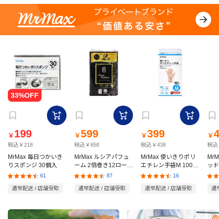
199
599
399
￥
￥
￥
￥
税込￥218
税込￥658
税込￥438
税込
MrMax 毎日つかいき
MrMax ルシアパフュ
MrMax 使いきりポリ
Mr
りスポンジ 30個入
ーム 2倍巻き12ロール
エチレン手袋M 100枚
ッド
ダブル
入
の猫
61
87
16
通常配送 / 店舗受取
通常配送 / 店舗受取
通常配送 / 店舗受取
通