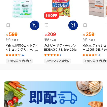
599
209
259
￥
￥
￥
税込￥658
税込￥225
税込￥284
MrMax 除菌ウェットティ
カルビー ポテトチップス
MrMax ティッシ
ッシュ ノンアルコールタ
BIGBAGうすしお味 160g
ー 150組×6個パッ
イプ 60枚×8個パック
12
3
3
通常配送 / 店舗受取
通常配送 / 店舗受取
通常配送 / 店舗受