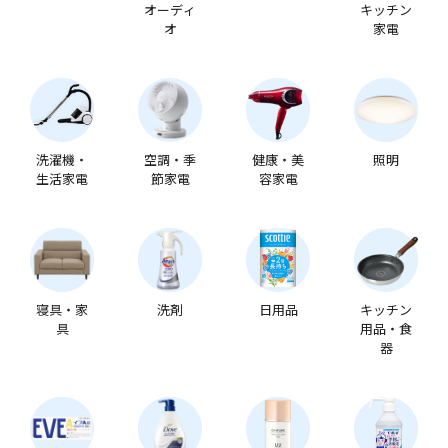
オーディ
キッチン
オ
家電
洗濯機・
空調・季
健康・美
照明
生活家電
節家電
容家電
寝具・家
洗剤
日用品
キッチン
具
用品・食
器