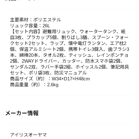
主要素材：ポリエステル
リュック容量：26L
【セット内容】避難用リュック、ウォータータンク、紙
皿3枚、プラカップ5個、割りばし3膳、スプーン・フォー
クセット2セット、ラップ、懐中電灯ランタン、エア枕2
個、保温アルミシート2個、携帯トイレ3個入、歯ブラシ3
本、綿棒20本、タオル2枚、ティッシュ、レインポンチョ
2個、2WAYドライバー、カッター、防水スマホ袋2個、
サンダル2双、ラバー手袋2組、ホイッスル2個、筆記用具
セット、ポリ袋3枚、防災マニュアル
商品サイズ（約）：W34×D17×H48cm
商品重量（約）：2.6kg
メーカー情報
アイリスオーヤマ