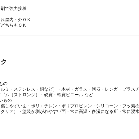
着剤で強力接着
ぐれ屋内・外ＯＫ
面どちらもＯＫ
ック
もの
アルミ・ステンレス・銅など）・木材・ガラス・陶器・レンガ・プラス
ゴム（ストロング）・硬質・軟質ビニール など
いもの
損傷しやすい面・ポリエチレン・ポリプロピレン・シリコーン・フッ素
（クリア）・塗装が剥がれやすい面・常に高温・多湿になる所・常に浸水