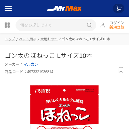
ログイン
新規登録
トップ
ペット用品
犬用おやつ
ゴン太のほねっこ Lサイズ10本
瓶詰
ゴン太のほねっこ Lサイズ10本
メーカー：
マルカン
商品コード：
4973321936814