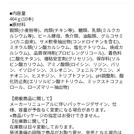
■内容量
464ｇ(10本)
■原材料
穀類(小麦粉等)、肉類(チキン等)、糖類、乳類(ミルクカ
ルシウム等)、ビール酵母、魚介類、油脂類、グルコサミ
ン(カニ由来)、サメ軟骨抽出物(コンドロイチンを含む)、
ミネラル類(リン酸カルシウム、塩化ナトリウム、焼成カ
ルシウム)、品質保持剤(プロピレングリコール)、着色料
(二酸化チタン)、増粘安定剤(グリセリン)、保存料(ソル
ビン酸カリウム)、アミノ酸類(ロイシン、リジン、バリ
ン、イソロイシン、スレオニン、フェニルアラニン、メ
チオニン、ヒスチジン、トリプトファン)、pH調整剤、酸
化防止剤(エリソルビン酸ナトリウム、ミックストコフェ
ロール、ローズマリー抽出物)
【掲載商品に関して】
メーカーリニューアルに伴いパッケージデザイン、仕
様、容量が予告なく変更になる場合があります。
※商品パッケージの指定はお受けできません。
【在庫数に関して】
在庫数は日々変動しております。
発送準備の段階で商品がお取り寄せ、完売となる場合は