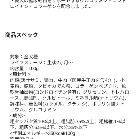
・愛犬の健康維持をサポートするグルコサミン・コンド
ロイチン・コラーゲンを配合しました。
商品スペック
対象：全犬種
ライフステージ：生後2ヵ月～
内容量：100g
<原材料 >
肉類(鶏ササミ、鶏肉、牛肉〈国産牛正肉を含む〉)、小
麦粉、糖類、タピオカでん粉、コラーゲンペプチド、魚
軟骨抽出物(コンドロイチン含有)、グリセリン、トレハロ
ース、膨張剤、ソルビトール、ミネラル類(ナトリウム)、
調味料、着色料(カラメル、クチナシ)、ポリリン酸ナト
リウム、グルコサミン
<成分>
粗タンパク質10%以上、粗脂肪:75%以上、粗繊維:1%以
下、粗灰分:6.5%以下、水分:35%以下
<代謝エネルギー>350kcal/100g