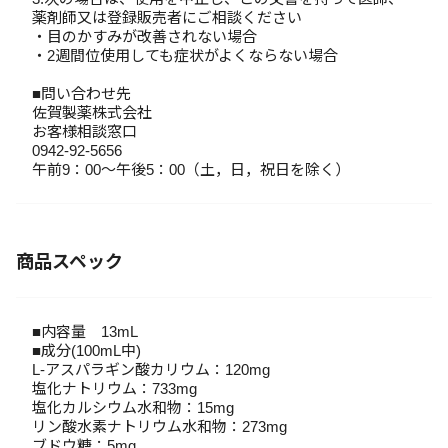
薬剤師又は登録販売者にご相談ください
・目のかすみが改善されない場合
・2週間位使用しても症状がよくならない場合
■問い合わせ先
佐賀製薬株式会社
お客様相談窓口
0942-92-5656
午前9：00～午後5：00（土，日，祝日を除く）
商品スペック
■内容量 13mL
■成分(100mL中)
L-アスパラギン酸カリウム：120mg
塩化ナトリウム：733mg
塩化カルシウム水和物：15mg
リン酸水素ナトリウム水和物：273mg
ブドウ糖：5mg