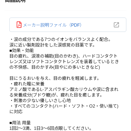
商品説明
メーカー説明ファイル（PDF）
・涙の成分である7つのイオンをバランスよく配合。
涙に近い製剤設計をした涙感覚の目薬です。
■効果・効能
目の疲れ、涙液の補助(目のかわき)、ハードコンタクト
レンズ又はソフトコンタクトレンズを装着しているとき
の不快感、目のかすみ(目やにの多いときなど)
目にうるおいを与え、目の疲れを軽減します。
・疲れた瞳に栄養
アミノ酸であるL-アスパラギン酸カリウムや涙に含まれ
る栄養成分(ブドウ糖)が、疲れた目を癒します。
・刺激の少ない優しいさし心地
・すべてのコンタクト(ハード・ソフト・O2・使い捨て)
に対応
■用法 用量
1回2～3滴、1日3～6回点眼してください。