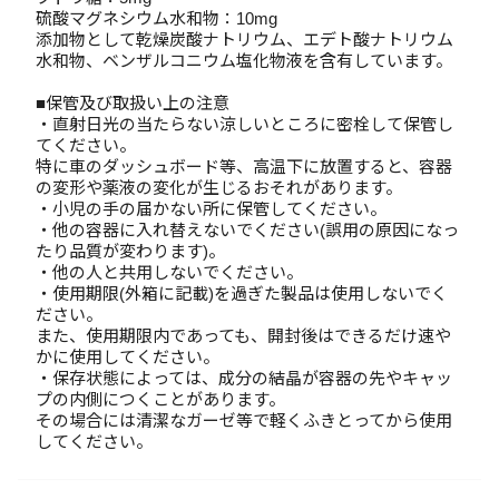
硫酸マグネシウム水和物：10mg
添加物として乾燥炭酸ナトリウム、エデト酸ナトリウム
水和物、ベンザルコニウム塩化物液を含有しています。
■保管及び取扱い上の注意
・直射日光の当たらない涼しいところに密栓して保管し
てください。
特に車のダッシュボード等、高温下に放置すると、容器
の変形や薬液の変化が生じるおそれがあります。
・小児の手の届かない所に保管してください。
・他の容器に入れ替えないでください(誤用の原因になっ
たり品質が変わります)。
・他の人と共用しないでください。
・使用期限(外箱に記載)を過ぎた製品は使用しないでく
ださい。
また、使用期限内であっても、開封後はできるだけ速や
かに使用してください。
・保存状態によっては、成分の結晶が容器の先やキャッ
プの内側につくことがあります。
その場合には清潔なガーゼ等で軽くふきとってから使用
してください。