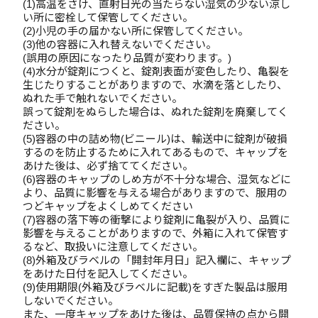
(1)高温をさけ、直射日光の当たらない湿気の少ない涼し
い所に密栓して保管してください。
(2)小児の手の届かない所に保管してください。
(3)他の容器に入れ替えないでください。
(誤用の原因になったり品質が変わります。)
(4)水分が錠剤につくと、錠剤表面が変色したり、亀裂を
生じたりすることがありますので、水滴を落としたり、
ぬれた手で触れないでください。
誤って錠剤をぬらした場合は、ぬれた錠剤を廃棄してく
ださい。
(5)容器の中の詰め物(ビニール)は、輸送中に錠剤が破損
するのを防止するために入れてあるもので、キャップを
あけた後は、必ず捨ててください。
(6)容器のキャップのしめ方が不十分な場合、湿気などに
より、品質に影響を与える場合がありますので、服用の
つどキャップをよくしめてください
(7)容器の落下等の衝撃により錠剤に亀裂が入り、品質に
影響を与えることがありますので、外箱に入れて保管す
るなど、取扱いに注意してください。
(8)外箱及びラベルの「開封年月日」記入欄に、キャップ
をあけた日付を記入してください。
(9)使用期限(外箱及びラベルに記載)をすぎた製品は服用
しないでください。
また、一度キャップをあけた後は、品質保持の点から開