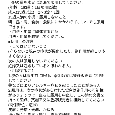
下記の量を水又は温湯で服用してください。
(年齢：1回量：1日服用回数)
成人(15歳以上)：2～3錠：1回
15歳未満の小児：服用しないこと
朝・昼・晩、食前・食後ににかかわらず、いつでも服用
できます。
・用法・用量に関連する注意
用法・用量を厳守してください。
■使用上の注意
・してはいけないこと
(守らないと現在の症状が悪化したり、副作用が起こりや
すくなります)
次の人は服用しないでください
妊婦又は妊娠していると思われる人。
・相談すること
1.次の人は服用前に医師、薬剤師又は登録販売者に相談
してください
薬などによりアレルギー症状を起こしたことがある人。
2.服用後、次の症状があらわれた場合は副作用の可能性
がありますので、直ちに服用を中止し、この添付文書を
持って医師、薬剤師又は登録販売者に相談してください
(関係部位：症状)
皮膚：発疹・発赤、かゆみ
消化器：吐き気・嘔吐、胃部不快感、胃痛