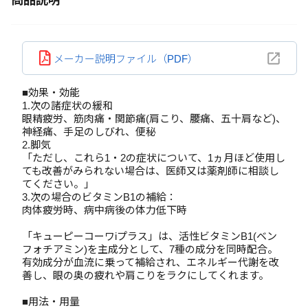
商品説明
メーカー説明ファイル（PDF）
■効果・効能
1.次の諸症状の緩和
眼精疲労、筋肉痛・関節痛(肩こり、腰痛、五十肩など)、
神経痛、手足のしびれ、便秘
2.脚気
「ただし、これら1・2の症状について、1ヵ月ほど使用し
ても改善がみられない場合は、医師又は薬剤師に相談し
てください。」
3.次の場合のビタミンB1の補給：
肉体疲労時、病中病後の体力低下時
「キューピーコーワiプラス」は、活性ビタミンB1(ベン
フォチアミン)を主成分として、7種の成分を同時配合。
有効成分が血流に乗って補給され、エネルギー代謝を改
善し、眼の奥の疲れや肩こりをラクにしてくれます。
■用法・用量