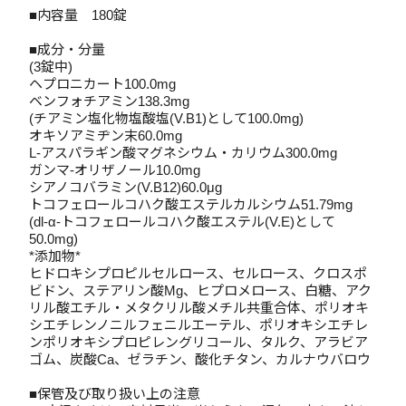
■内容量 180錠
■成分・分量
(3錠中)
ヘプロニカート100.0mg
ベンフォチアミン138.3mg
(チアミン塩化物塩酸塩(V.B1)として100.0mg)
オキソアミヂン末60.0mg
L‐アスパラギン酸マグネシウム・カリウム300.0mg
ガンマ-オリザノール10.0mg
シアノコバラミン(V.B12)60.0μg
トコフェロールコハク酸エステルカルシウム51.79mg
(dl-α-トコフェロールコハク酸エステル(V.E)として
50.0mg)
*添加物*
ヒドロキシプロピルセルロース、セルロース、クロスポ
ビドン、ステアリン酸Mg、ヒプロメロース、白糖、アク
リル酸エチル・メタクリル酸メチル共重合体、ポリオキ
シエチレンノニルフェニルエーテル、ポリオキシエチレ
ンポリオキシプロピレングリコール、タルク、アラビア
ゴム、炭酸Ca、ゼラチン、酸化チタン、カルナウバロウ
■保管及び取り扱い上の注意