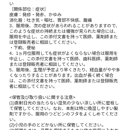
い
［関係部位：症状］
皮膚：発疹・発赤、かゆみ
消化器：吐き気・嘔吐、胃部不快感、腹痛
3．服用後、次の症状があらわれることがありますので、
このような症状の持続または増強が見られた場合には、
服用を中止し、この添付文書を持って医師、薬剤師また
は登録販売者に相談してください。
・下痢、便秘
4．1ヵ月位服用しても症状がよくならない場合は服用を
中止し、この添付文書を持って医師、歯科医師、薬剤師
または登録販売者に相談してください。
5．服用後、生理が予定より早くきたり、経血量がやや多
くなったりすることがあります。出血が長く続く場合
は、この添付文書を持って医師、薬剤師または登録販売
者に相談してください。
<保管及び取り扱いに関する注意>
(1)直射日光の当たらない湿気の少ない涼しい所に密栓し
て保管してください。なお、本剤は特に吸湿しやすい製
剤ですから、服用のつどビンのフタをよくしめてくださ
い。
(2)小児の手のとどかない所に保管してください。