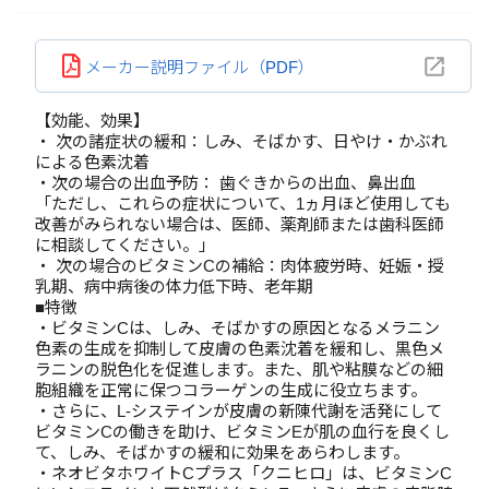
メーカー説明ファイル（PDF）
【効能、効果】
・ 次の諸症状の緩和：しみ、そばかす、日やけ・かぶれ
による色素沈着
・次の場合の出血予防： 歯ぐきからの出血、鼻出血
「ただし、これらの症状について、1ヵ月ほど使用しても
改善がみられない場合は、医師、薬剤師または歯科医師
に相談してください。」
・ 次の場合のビタミンCの補給：肉体疲労時、妊娠・授
乳期、病中病後の体力低下時、老年期
■特徴
・ビタミンCは、しみ、そばかすの原因となるメラニン
色素の生成を抑制して皮膚の色素沈着を緩和し、黒色メ
ラニンの脱色化を促進します。また、肌や粘膜などの細
胞組織を正常に保つコラーゲンの生成に役立ちます。
・さらに、L-システインが皮膚の新陳代謝を活発にして
ビタミンCの働きを助け、ビタミンEが肌の血行を良くし
て、しみ、そばかすの緩和に効果をあらわします。
・ネオビタホワイトCプラス「クニヒロ」は、ビタミンC