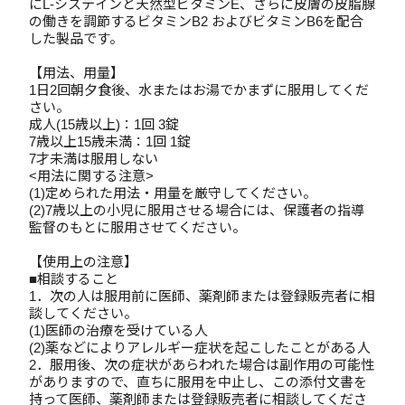
にL-システインと天然型ビタミンE、さらに皮膚の皮脂腺
の働きを調節するビタミンB2 およびビタミンB6を配合
した製品です。
【用法、用量】
1日2回朝夕食後、水またはお湯でかまずに服用してくだ
さい。
成人(15歳以上)：1回 3錠
7歳以上15歳未満：1回 1錠
7才未満は服用しない
<用法に関する注意>
(1)定められた用法・用量を厳守してください。
(2)7歳以上の小児に服用させる場合には、保護者の指導
監督のもとに服用させてください。
【使用上の注意】
■相談すること
1．次の人は服用前に医師、薬剤師または登録販売者に相
談してください。
(1)医師の治療を受けている人
(2)薬などによりアレルギー症状を起こしたことがある人
2．服用後、次の症状があらわれた場合は副作用の可能性
がありますので、直ちに服用を中止し、この添付文書を
持って医師、薬剤師または登録販売者に相談してくださ