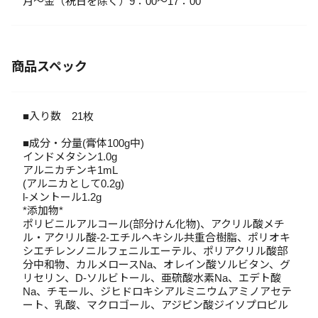
月～金（祝日を除く）9：00～17：00
商品スペック
■入り数 21枚
■成分・分量(膏体100g中)
インドメタシン1.0g
アルニカチンキ1mL
(アルニカとして0.2g)
l-メントール1.2g
*添加物*
ポリビニルアルコール(部分けん化物)、アクリル酸メチ
ル・アクリル酸-2-エチルヘキシル共重合樹脂、ポリオキ
シエチレンノニルフェニルエーテル、ポリアクリル酸部
分中和物、カルメロースNa、オレイン酸ソルビタン、グ
リセリン、D-ソルビトール、亜硫酸水素Na、エデト酸
Na、チモール、ジヒドロキシアルミニウムアミノアセテ
ート、乳酸、マクロゴール、アジピン酸ジイソプロピル