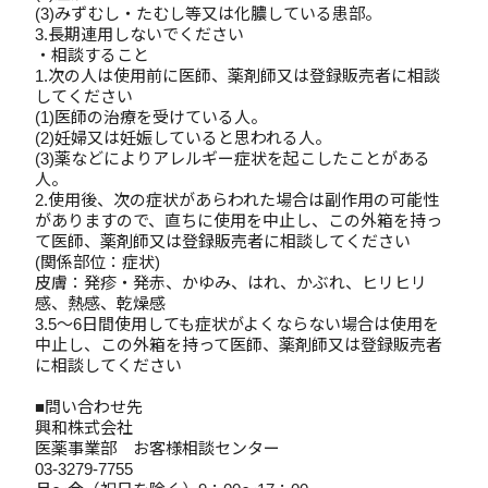
(3)みずむし・たむし等又は化膿している患部。
3.長期連用しないでください
・相談すること
1.次の人は使用前に医師、薬剤師又は登録販売者に相談
してください
(1)医師の治療を受けている人。
(2)妊婦又は妊娠していると思われる人。
(3)薬などによりアレルギー症状を起こしたことがある
人。
2.使用後、次の症状があらわれた場合は副作用の可能性
がありますので、直ちに使用を中止し、この外箱を持っ
て医師、薬剤師又は登録販売者に相談してください
(関係部位：症状)
皮膚：発疹・発赤、かゆみ、はれ、かぶれ、ヒリヒリ
感、熱感、乾燥感
3.5～6日間使用しても症状がよくならない場合は使用を
中止し、この外箱を持って医師、薬剤師又は登録販売者
に相談してください
■問い合わせ先
興和株式会社
医薬事業部 お客様相談センター
03-3279-7755