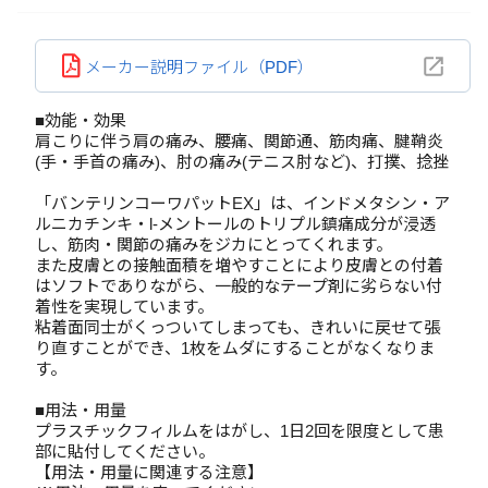
メーカー説明ファイル（PDF）
■効能・効果
肩こりに伴う肩の痛み、腰痛、関節通、筋肉痛、腱鞘炎
(手・手首の痛み)、肘の痛み(テニス肘など)、打撲、捻挫
「バンテリンコーワパットEX」は、インドメタシン・ア
ルニカチンキ・l-メントールのトリプル鎮痛成分が浸透
し、筋肉・関節の痛みをジカにとってくれます。
また皮膚との接触面積を増やすことにより皮膚との付着
はソフトでありながら、一般的なテープ剤に劣らない付
着性を実現しています。
粘着面同士がくっついてしまっても、きれいに戻せて張
り直すことができ、1枚をムダにすることがなくなりま
す。
■用法・用量
プラスチックフィルムをはがし、1日2回を限度として患
部に貼付してください。
【用法・用量に関連する注意】