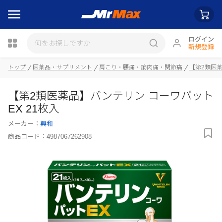
ログイン
新規登録
瓶詰
トップ
医薬品・サプリメント
肩こり・腰痛・筋肉痛・関節痛
【第2類医
【第2類医薬品】バンテリン コーワパット
EX 21枚入
メーカー：
興和
商品コード：
4987067262908