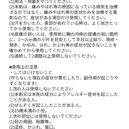
(1)用法・用量を守ってください。
(2)本剤は、痛みやはれ等の原因になっている病気を治療
するのではなく、痛みやはれ等の症状のみを治療する薬
剤なので、症状がある場合だけ使用してください。
(3)汗をかいたり、患部がぬれている時は、よく拭きとっ
てから使用してください。
(4)皮膚の弱い人は、使用前に腕の内側の皮膚の弱い箇所
に、1～2cm角の小片を目安として半日以上貼り、発疹・
発赤、かゆみ、はれ、かぶれ等の症状が起きないことを
確かめてから使用してください。
(5)連続して2週間以上使用しないでください。
■使用上の注意
・してはいけないこと
(守らないと現在の症状が悪化したり、副作用が起こりや
すくなります)
1.次の人は使用しないでください
(1)本剤又は本剤の成分によりアレルギー症状を起こした
ことがある人。
(2)ぜんそくを起こしたことがある人。
(3)15歳未満の小児。
2.次の部位には使用しないでください
(1)目の周囲、粘膜等。
(2)湿疹、かぶれ、傷口。