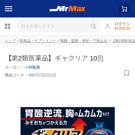
ログイン
新規登録
トップ
医薬品・サプリメント
胃腸・整腸・便秘・下痢止め
【第2類医薬
瓶詰
【第2類医薬品】ギャクリア 10包
メーカー：
小林製薬
商品コード：
4987072033128