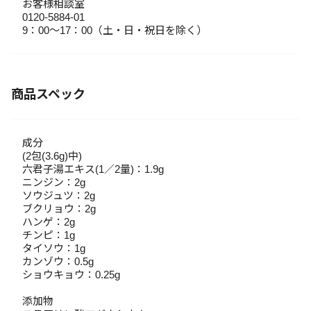
お客様相談室
0120-5884-01
9：00～17：00（土・日・祝日を除く）
商品スペック
成分
(2包(3.6g)中)
六君子湯エキス(1／2量)：1.9g
ニンジン：2g
ソウジュツ：2g
ブクリョウ：2g
ハンゲ：2g
チンピ：1g
タイソウ：1g
カンゾウ：0.5g
ショウキョウ：0.25g
添加物