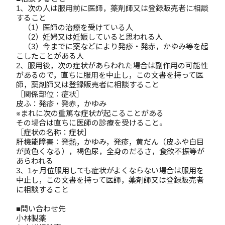
1、次の人は服用前に医師，薬剤師又は登録販売者に相談
すること
（1）医師の治療を受けている人
（2）妊婦又は妊娠していると思われる人
（3）今までに薬などにより発疹・発赤，かゆみ等を起
こしたことがある人
2、服用後，次の症状があらわれた場合は副作用の可能性
があるので，直ちに服用を中止し，この文書を持って医
師，薬剤師又は登録販売者に相談すること
［関係部位：症状］
皮ふ：発疹・発赤，かゆみ
※まれに次の重篤な症状が起こることがある
その場合は直ちに医師の診療を受けること。
［症状の名称：症状］
肝機能障害：発熱，かゆみ，発疹，黄だん（皮ふや白目
が黄色くなる），褐色尿，全身のだるさ，食欲不振等が
あらわれる
3、1ヶ月位服用しても症状がよくならない場合は服用を
中止し，この文書を持って医師，薬剤師又は登録販売者
に相談すること
■問い合わせ先
小林製薬