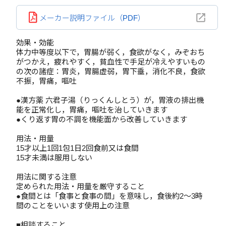
メーカー説明ファイル（PDF）
効果・効能
体力中等度以下で，胃腸が弱く，食欲がなく，みぞおち
がつかえ，疲れやすく，貧血性で手足が冷えやすいもの
の次の諸症：胃炎，胃腸虚弱，胃下垂，消化不良，食欲
不振，胃痛，嘔吐
●漢方薬 六君子湯（りっくんしとう）が，胃液の排出機
能を正常化し，胃痛，嘔吐を治していきます
●くり返す胃の不調を機能面から改善していきます
用法・用量
15才以上1回1包1日2回食前又は食間
15才未満は服用しない
用法に関する注意
定められた用法・用量を厳守すること
●食間とは「食事と食事の間」を意味し，食後約2～3時
間のことをいいます使用上の注意
■相談すること