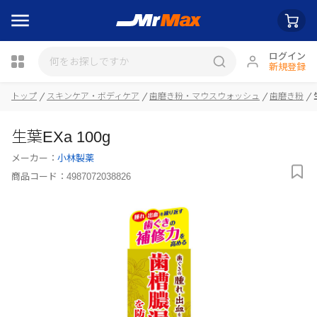
ログイン
新規登録
瓶詰
トップ
スキンケア・ボディケア
歯磨き粉・マウスウォッシュ
歯磨き粉
生葉EXa 100g
メーカー：
小林製薬
商品コード：
4987072038826