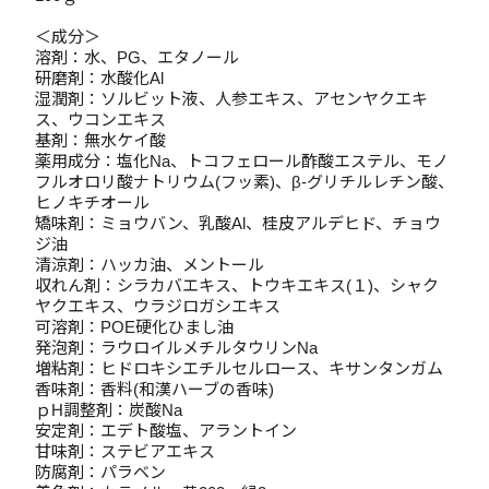
＜成分＞
溶剤：水、PG、エタノール
研磨剤：水酸化Al
湿潤剤：ソルビット液、人参エキス、アセンヤクエキ
ス、ウコンエキス
基剤：無水ケイ酸
薬用成分：塩化Na、トコフェロール酢酸エステル、モノ
フルオロリ酸ナトリウム(フッ素)、β-グリチルレチン酸、
ヒノキチオール
矯味剤：ミョウバン、乳酸Al、桂皮アルデヒド、チョウ
ジ油
清涼剤：ハッカ油、メントール
収れん剤：シラカバエキス、トウキエキス(１)、シャク
ヤクエキス、ウラジロガシエキス
可溶剤：POE硬化ひまし油
発泡剤：ラウロイルメチルタウリンNa
増粘剤：ヒドロキシエチルセルロース、キサンタンガム
香味剤：香料(和漢ハーブの香味)
ｐH調整剤：炭酸Na
安定剤：エデト酸塩、アラントイン
甘味剤：ステビアエキス
防腐剤：パラベン