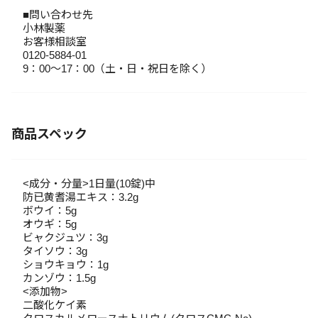
■問い合わせ先
小林製薬
お客様相談室
0120-5884-01
9：00～17：00（土・日・祝日を除く）
商品スペック
<成分・分量>1日量(10錠)中
防已黄耆湯エキス：3.2g
ボウイ：5g
オウギ：5g
ビャクジュツ：3g
タイソウ：3g
ショウキョウ：1g
カンゾウ：1.5g
<添加物>
二酸化ケイ素