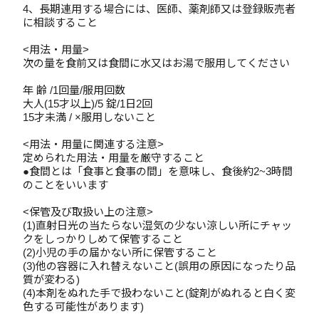
4、長期連用する場合には、医師、薬剤師又は登録販売者
に相談すること
<用法・用量>
次の量を食前又は食間に水又はお湯で服用してください
年 齢 /1回量/服用回数
大人(15才以上)/5 錠/1日2回
15才未満 / ×服用しないこと
<用法・用量に関連する注意>
定められた用法・用量を厳守すること
●食間とは「食事と食事の間」を意味し、食後約2~3時間
のことをいいます
<保管及び取扱い上の注意>
(1)直射日光の当たらない湿気の少ない涼しい所にチャッ
クをしっかりしめて保管すること
(2)小児の手の届かない所に保管すること
(3)他の容器に入れ替えないこと(誤用の原因になったり品
質が変わる)
(4)本剤をぬれた手で扱わないこと(錠剤がぬれると白く変
色する可能性があります)