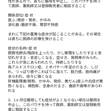
性があるので、直ちに服用を中止し、このパウチを持っ
て医師、薬剤師又は登録販売者に相談すること
関係部位/ 症 状
皮ふ /発疹・発赤、かゆみ
消化器 /食欲不振、胃部不快感
まれに下記の重篤な症状が起こることがある。その場合
は直ちに医師の診療を受けること
症状の名称/ 症 状
間質性肺炎/階段を上ったり、少し無理をしたりすると息
切れがする・息苦しくなる、空せき、発熱等がみられ、
これらが急にあらわれたり、持続したりする
偽アルドステロン症、ミオパチー/手足のだるさ、しび
れ、つっぱり感やこわばりに加えて、脱力感、筋肉痛が
あらわれ、徐々に強くなる
肝機能障害/発熱、かゆみ、発疹、黄だん(皮ふや白目が黄
色くなる)、褐色尿、全身のだるさ、食欲不振等があらわ
れる
3、1ヶ月位服用しても症状がよくならない場合は服用を
中止し、このパウチを持って医師、薬剤師又は登録販売
者に相談すること