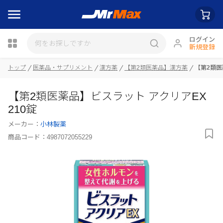
ログイン
新規登録
瓶詰
トップ
医薬品・サプリメント
漢方薬
【第2類医薬品】漢方薬
【第2類医
【第2類医薬品】ビスラット アクリアEX
210錠
メーカー：
小林製薬
商品コード：
4987072055229