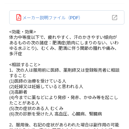
メーカー説明ファイル（PDF）
<効能・効果>
体力中等度以下で、疲れやすく、汗のかきやすい傾向が
あるものの次の諸症：肥満症(筋肉にしまりのない、いわ
ゆる水ぶとり)、むくみ、肥満に伴う関節の腫れや痛み、
多汗症
<相談すること>
1、次の人は服用前に医師、薬剤師又は登録販売者に相談
すること
(1)医師の治療を受けている人
(2)妊婦又は妊娠していると思われる人
(3)高齢者
(4)今までに薬などにより発疹・発赤、かゆみ等を起こし
たことがある人
(5)次の症状のある人 むくみ
(6)次の診断を受けた人 高血圧、心臓病、腎臓病
2、服用後、右記の症状があらわれた場合は副作用の可能