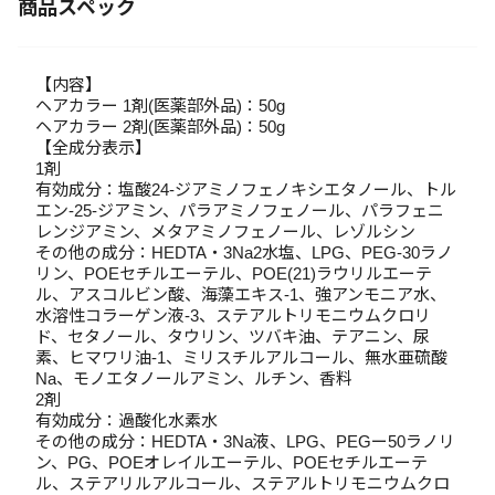
商品スペック
【内容】
ヘアカラー 1剤(医薬部外品)：50g
ヘアカラー 2剤(医薬部外品)：50g
【全成分表示】
1剤
有効成分：塩酸24-ジアミノフェノキシエタノール、トル
エン-25-ジアミン、パラアミノフェノール、パラフェニ
レンジアミン、メタアミノフェノール、レゾルシン
その他の成分：HEDTA・3Na2水塩、LPG、PEG-30ラノ
リン、POEセチルエーテル、POE(21)ラウリルエーテ
ル、アスコルビン酸、海藻エキス-1、強アンモニア水、
水溶性コラーゲン液-3、ステアルトリモニウムクロリ
ド、セタノール、タウリン、ツバキ油、テアニン、尿
素、ヒマワリ油-1、ミリスチルアルコール、無水亜硫酸
Na、モノエタノールアミン、ルチン、香料
2剤
有効成分：過酸化水素水
その他の成分：HEDTA・3Na液、LPG、PEGー50ラノリ
ン、PG、POEオレイルエーテル、POEセチルエーテ
ル、ステアリルアルコール、ステアルトリモニウムクロ