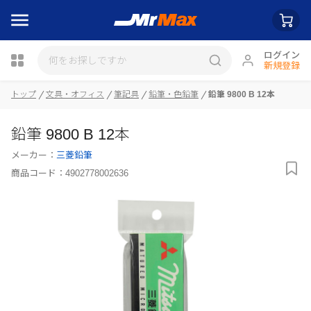
ログイン
新規登録
トップ
文具・オフィス
筆記具
鉛筆・色鉛筆
鉛筆 9800 B 12本
瓶詰
鉛筆 9800 B 12本
メーカー：
三菱鉛筆
商品コード：
4902778002636