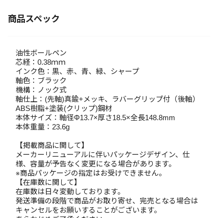
商品スペック
油性ボールペン
芯経：0.38ｍｍ
インク色：黒、赤、青、緑、シャープ
軸色：ブラック
機構：ノック式
軸仕上：(先軸)真鍮+メッキ、ラバーグリップ付（後軸）
ABS樹脂+塗装(クリップ)鋼材
本体サイズ：軸径Φ13.7×厚さ18.5×全長148.8mm
本体重量：23.6g
【掲載商品に関して】
メーカーリニューアルに伴いパッケージデザイン、仕
様、容量が予告なく変更になる場合があります。
※商品パッケージの指定はお受けできません。
【在庫数に関して】
在庫数は日々変動しております。
発送準備の段階で商品がお取り寄せ、完売となる場合は
キャンセルをお願いすることがございます。