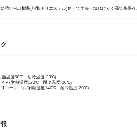
に強いPET樹脂(飽和ポリエステル)角くて丈夫・壊れにくく高気密保存
ック
耐熱温度60℃ 耐冷温度-20℃)
ＰＰ(耐熱温度120℃ 耐冷温度-20℃)
リコーンゴム(耐熱温度140℃ 耐冷温度-20℃)
情報