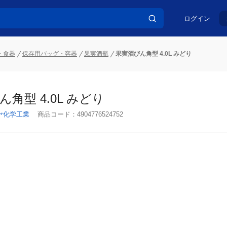
ログイン
・食器
保存用バッグ・容器
果実酒瓶
果実酒びん角型 4.0L みどり
角型 4.0L みどり
ヤ化学工業
商品コード：
4904776524752