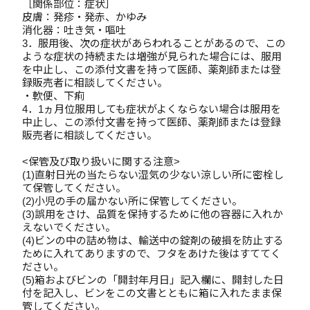
［関係部位：症状］
皮膚：発疹・発赤、かゆみ
消化器：吐き気・嘔吐
3．服用後、次の症状があらわれることがあるので、この
ような症状の持続または増強が見られた場合には、服用
を中止し、この添付文書を持って医師、薬剤師または登
録販売者に相談してください。
・軟便、下痢
4．1ヵ月位服用しても症状がよくならない場合は服用を
中止し、この添付文書を持って医師、薬剤師または登録
販売者に相談してください。
<保管及び取り扱いに関する注意>
(1)直射日光の当たらない湿気の少ない涼しい所に密栓し
て保管してください。
(2)小児の手の届かない所に保管してください。
(3)誤用をさけ、品質を保持するために他の容器に入れか
えないでください。
(4)ビンの中の詰め物は、輸送中の錠剤の破損を防止する
ために入れてありますので、フタをあけた後はすててく
ださい。
(5)箱およびビンの「開封年月日」記入欄に、開封した日
付を記入し、ビンをこの文書とともに箱に入れたまま保
管してください。