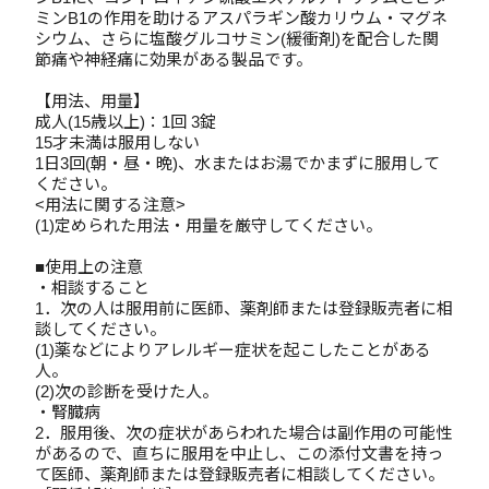
ミンB1の作用を助けるアスパラギン酸カリウム・マグネ
シウム、さらに塩酸グルコサミン(緩衝剤)を配合した関
節痛や神経痛に効果がある製品です。
【用法、用量】
成人(15歳以上)：1回 3錠
15才未満は服用しない
1日3回(朝・昼・晩)、水またはお湯でかまずに服用して
ください。
<用法に関する注意>
(1)定められた用法・用量を厳守してください。
■使用上の注意
・相談すること
1．次の人は服用前に医師、薬剤師または登録販売者に相
談してください。
(1)薬などによりアレルギー症状を起こしたことがある
人。
(2)次の診断を受けた人。
・腎臓病
2．服用後、次の症状があらわれた場合は副作用の可能性
があるので、直ちに服用を中止し、この添付文書を持っ
て医師、薬剤師または登録販売者に相談してください。