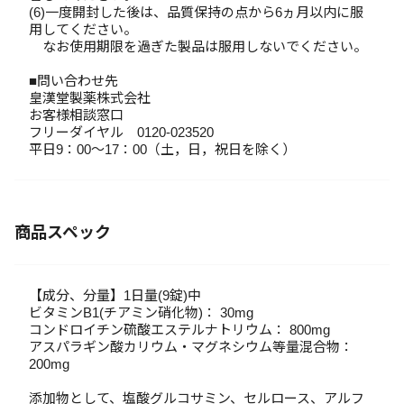
(6)一度開封した後は、品質保持の点から6ヵ月以内に服
用してください。
なお使用期限を過ぎた製品は服用しないでください。
■問い合わせ先
皇漢堂製薬株式会社
お客様相談窓口
フリーダイヤル 0120-023520
平日9：00～17：00（土，日，祝日を除く）
商品スペック
【成分、分量】1日量(9錠)中
ビタミンB1(チアミン硝化物)： 30mg
コンドロイチン硫酸エステルナトリウム： 800mg
アスパラギン酸カリウム・マグネシウム等量混合物：
200mg
添加物として、塩酸グルコサミン、セルロース、アルフ