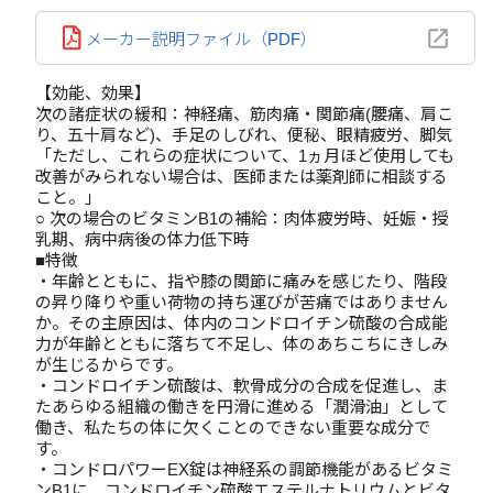
メーカー説明ファイル（PDF）
【効能、効果】
次の諸症状の緩和：神経痛、筋肉痛・関節痛(腰痛、肩こ
り、五十肩など)、手足のしびれ、便秘、眼精疲労、脚気
「ただし、これらの症状について、1ヵ月ほど使用しても
改善がみられない場合は、医師または薬剤師に相談する
こと。」
○ 次の場合のビタミンB1の補給：肉体疲労時、妊娠・授
乳期、病中病後の体力低下時
■特徴
・年齢とともに、指や膝の関節に痛みを感じたり、階段
の昇り降りや重い荷物の持ち運びが苦痛ではありません
か。その主原因は、体内のコンドロイチン硫酸の合成能
力が年齢とともに落ちて不足し、体のあちこちにきしみ
が生じるからです。
・コンドロイチン硫酸は、軟骨成分の合成を促進し、ま
たあらゆる組織の働きを円滑に進める「潤滑油」として
働き、私たちの体に欠くことのできない重要な成分で
す。
・コンドロパワーEX錠は神経系の調節機能があるビタミ
ンB1に、コンドロイチン硫酸エステルナトリウムとビタ