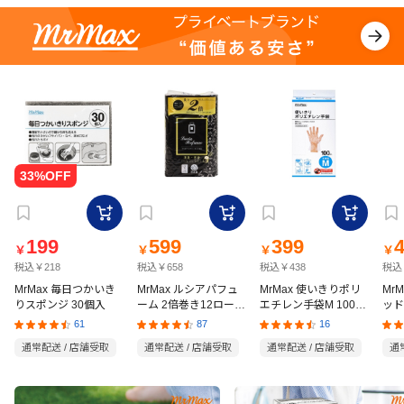
199
599
399
￥
￥
￥
￥
税込￥218
税込￥658
税込￥438
税込
MrMax 毎日つかいき
MrMax ルシアパフュ
MrMax 使いきりポリ
Mr
りスポンジ 30個入
ーム 2倍巻き12ロール
エチレン手袋M 100枚
ッド
ダブル
入
の猫
61
87
16
通常配送 / 店舗受取
通常配送 / 店舗受取
通常配送 / 店舗受取
通