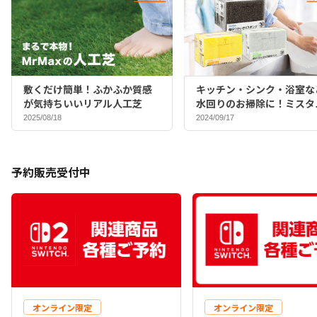
敷くだけ簡単！ふかふか質感
キッチン・シンク・浴室な
が気持ちいいリアル人工芝
水回りのお掃除に！ミスタ
マックスバイヤーおすすめ
2025/08/18
2024/09/17
ポンジ♪
予約販売受付中
オンライン限定
オンライン限定