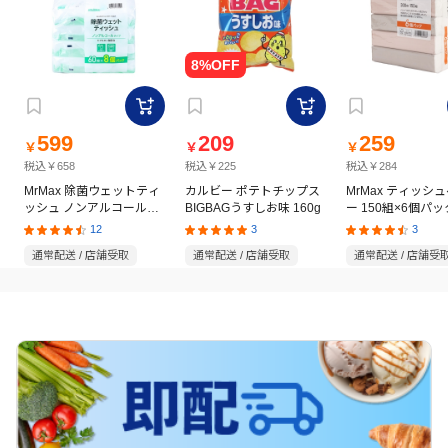
599
209
259
￥
￥
￥
税込￥658
税込￥225
税込￥284
MrMax 除菌ウェットティ
カルビー ポテトチップス
MrMax ティッシ
ッシュ ノンアルコールタ
BIGBAGうすしお味 160g
ー 150組×6個パッ
イプ 60枚×8個パック
12
3
3
通常配送 / 店舗受取
通常配送 / 店舗受取
通常配送 / 店舗受