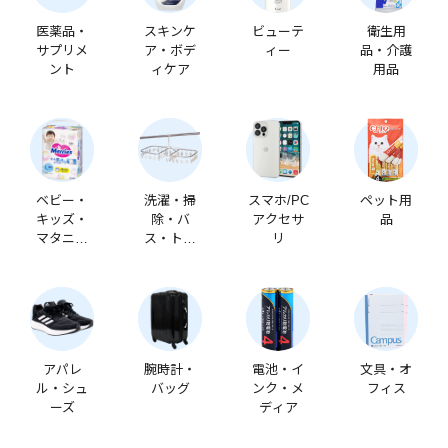
医薬品・
スキンケ
ビューテ
衛生用
サプリメ
ア・ボデ
ィー
品・介護
ント
ィケア
用品
ベビー・
洗濯・掃
スマホ/PC
ペット用
キッズ・
除・バ
アクセサ
品
マタニテ
ス・トイ
リ
ィ
レ
アパレ
腕時計・
電池・イ
文具・オ
ル・シュ
バッグ
ンク・メ
フィス
ーズ
ディア