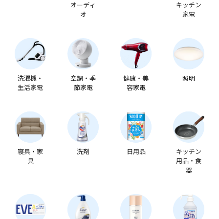
オーディ
キッチン
オ
家電
洗濯機・
空調・季
健康・美
照明
生活家電
節家電
容家電
寝具・家
洗剤
日用品
キッチン
具
用品・食
器