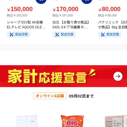
150,000
170,000
80,000
￥
￥
￥
税込￥165,000
税込￥187,000
税込￥88,000
シャープ 55V型 4K有機
日立 【お取り寄せ商品】
パナソニック 【お
ELテレビ AQUOS OLED
540L 6ドア冷蔵庫 R-
せ商品】8kg 全自
4T-C55GQ3
HW54V(N) ライトゴール
洗濯機 NA-FA8H5
配送設置
配送設置
配送設置
ド
イト
09月02日まで
オンライン&店舗