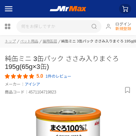
ログイン
新規登録
瓶詰
トップ
ペット用品
猫用缶詰
純缶ミニ 3缶パック ささみ入りまぐろ 195g(65
純缶ミニ 3缶パック ささみ入りまぐろ
195g(65g×3缶)
5.0
1件のレビュー
メーカー：
アイシア
商品コード：
4571104719823