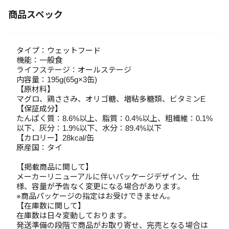
商品スペック
タイプ：ウェットフード
機能：一般食
ライフステージ：オールステージ
内容量：195g(65g×3缶)
【原材料】
マグロ、鶏ささみ、オリゴ糖、増粘多糖類、ビタミンE
【保証成分】
たんぱく質：8.6%以上、脂質：0.4%以上、粗繊維：0.1%
以下、灰分：1.9%以下、水分：89.4%以下
【カロリー】28kcal/缶
原産国：タイ
【掲載商品に関して】
メーカーリニューアルに伴いパッケージデザイン、仕
様、容量が予告なく変更になる場合があります。
※商品パッケージの指定はお受けできません。
【在庫数に関して】
在庫数は日々変動しております。
発送準備の段階で商品がお取り寄せ、完売となる場合は