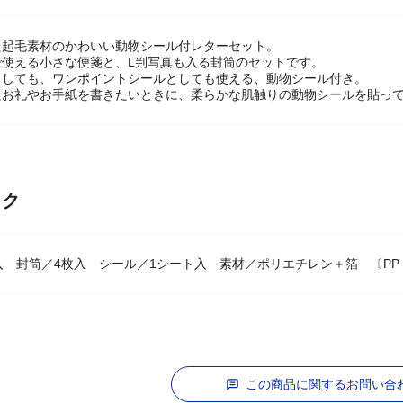
た起毛素材のかわいい動物シール付レターセット。
で使える小さな便箋と、L判写真も入る封筒のセットです。
としても、ワンポイントシールとしても使える、動物シール付き。
たお礼やお手紙を書きたいときに、柔らかな肌触りの動物シールを貼っ
ック
入 封筒／4枚入 シール／1シート入 素材／ポリエチレン＋箔 〔PP
この商品に関するお問い合